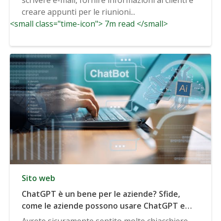
creare appunti per le riunioni...
<small class="time-icon"> 7m read </small>
Sito web
ChatGPT è un bene per le aziende? Sfide,
come le aziende possono usare ChatGPT e
altro ancora
Avrete sicuramente sentito molte chiacchiere