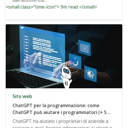
<small class="time-icon"> 9m read </small>
Sito web
ChatGPT per la programmazione: come
ChatGPT può aiutare i programmatori (+ 5
casi d'uso comuni)
ChatGPT ha aiutato i proprietari di aziende a
scrivere e-mail, fornire informazioni ai clienti e