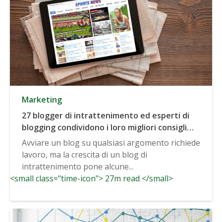
Marketing
27 blogger di intrattenimento ed esperti di
blogging condividono i loro migliori consigli
per far crescere un blog di intrattenimento
Avviare un blog su qualsiasi argomento richiede
lavoro, ma la crescita di un blog di
intrattenimento pone alcune...
<small class="time-icon"> 27m read </small>