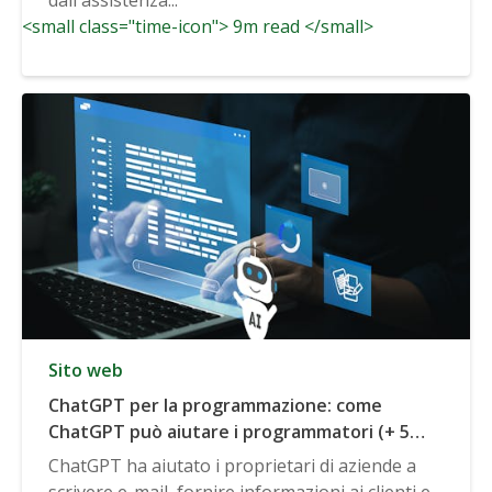
<small class="time-icon"> 9m read </small>
Sito web
ChatGPT per la programmazione: come
ChatGPT può aiutare i programmatori (+ 5
casi d'uso comuni)
ChatGPT ha aiutato i proprietari di aziende a
scrivere e-mail, fornire informazioni ai clienti e