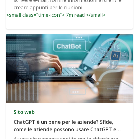
creare appunti per le riunioni...
<small class="time-icon"> 7m read </small>
Sito web
ChatGPT è un bene per le aziende? Sfide,
come le aziende possono usare ChatGPT e
altro ancora
Avrete sicuramente sentito molte chiacchiere