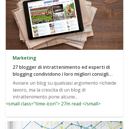
Marketing
27 blogger di intrattenimento ed esperti di
blogging condividono i loro migliori consigli
per far crescere un blog di intrattenimento
Avviare un blog su qualsiasi argomento richiede
lavoro, ma la crescita di un blog di
intrattenimento pone alcune...
<small class="time-icon"> 27m read </small>