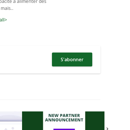
acité à alimenter des
mais...
all>
S'abonner