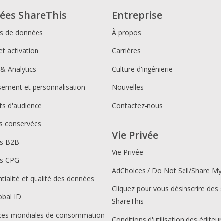
ées ShareThis
Entreprise
ns de données
À propos
et activation
Carrières
 & Analytics
Culture d'ingénierie
ssement et personnalisation
Nouvelles
s d'audience
Contactez-nous
s conservées
Vie Privée
ns B2B
Vie Privée
ns CPG
AdChoices / Do Not Sell/Share M
tialité et qualité des données
Cliquez pour vous désinscrire des 
obal ID
ShareThis
ces mondiales de consommation
Conditions d'utilisation des éditeu