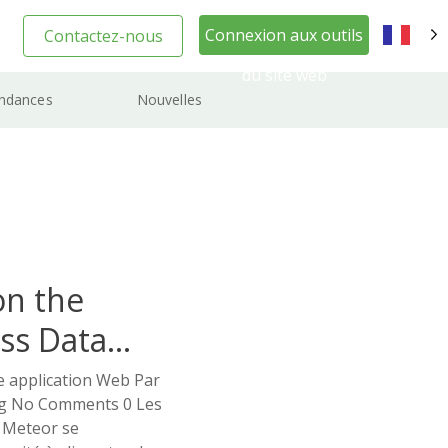
Connexion aux outils
Contactez-nous
FR
du site web
ndances
Nouvelles
on the
ss Data
e application Web Par
ng No Comments 0 Les
 Meteor se