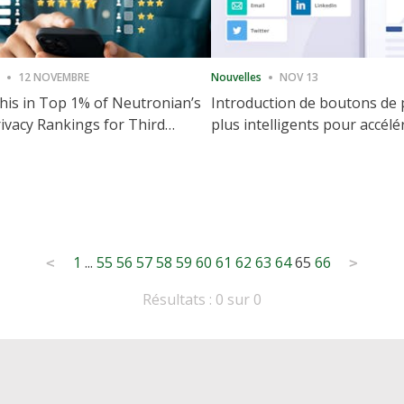
12 NOVEMBRE
Nouvelles
NOV 13
is in Top 1% of Neutronian’s
Introduction de boutons de
ivacy Rankings for Third
plus intelligents pour accélé
utive Quarter
partage et l'engagement de 
Web
1
...
55
56
57
58
59
60
61
62
63
64
65
66
<
>
Résultats : 0 sur 0