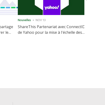
Nouvelles
NOV 13
Nouvelles
 partage
ShareThis Partenariat avec ConnectID
ShareThis
rer le
de Yahoo pour la mise à l'échelle des
Marketing
votre site
solutions d'identité sans cookie