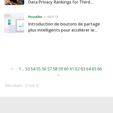
Data Privacy Rankings for Third
Consecutive Quarter
Nouvelles
NOV 13
Introduction de boutons de partage
plus intelligents pour accélérer le
partage et l'engagement de votre
site Web
Posts
1
...
53
54
55
56
57
58
59
60
61
62
63
64
65
66
<
pagination
>
Résultats : 0 sur 0