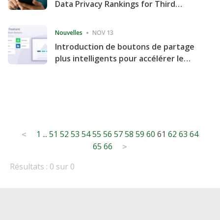
Data Privacy Rankings for Third
Consecutive Quarter
Nouvelles
NOV 13
Introduction de boutons de partage
plus intelligents pour accélérer le
partage et l'engagement de votre
site Web
Posts
1
...
51
52
53
54
55
56
57
58
59
60
61
62
63
64
<
65
66
pagination
>
Résultats : 0 sur 0