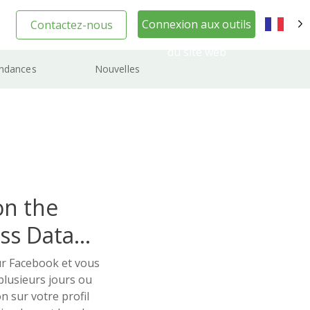
Connexion aux outils
Contactez-nous
FR
du site web
ndances
Nouvelles
on the
ss Data
ur Facebook et vous
plusieurs jours ou
n sur votre profil