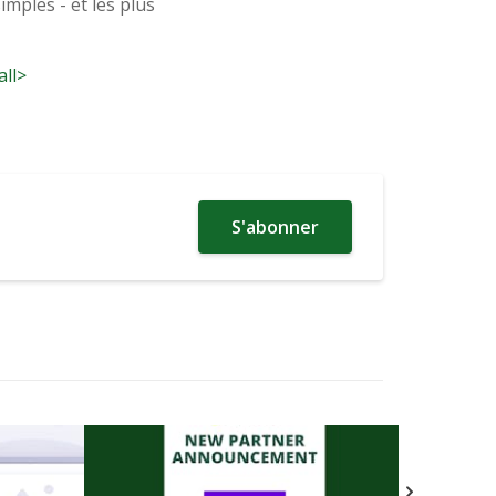
mples - et les plus
all>
S'abonner