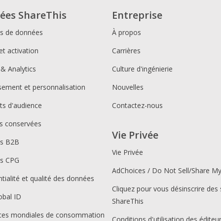
ées ShareThis
Entreprise
ns de données
À propos
et activation
Carrières
 & Analytics
Culture d'ingénierie
ssement et personnalisation
Nouvelles
s d'audience
Contactez-nous
s conservées
Vie Privée
ns B2B
Vie Privée
ns CPG
AdChoices / Do Not Sell/Share M
tialité et qualité des données
Cliquez pour vous désinscrire des 
obal ID
ShareThis
ces mondiales de consommation
Conditions d'utilisation des éditeu