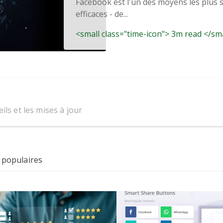
Facebook est l'un des moyens les plus si
efficaces - de...
<small class="time-icon"> 3m read </sm
ils et les mises à jour
 populaires