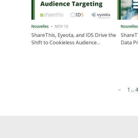
Nouvelles
NOV 13
Nouvelles
ShareThis, Eyeota, and ID5 Drive the
ShareTh
Shift to Cookieless Audience
Data Pr
Targeting
Consec
Posts
1
...
4
<
pagination