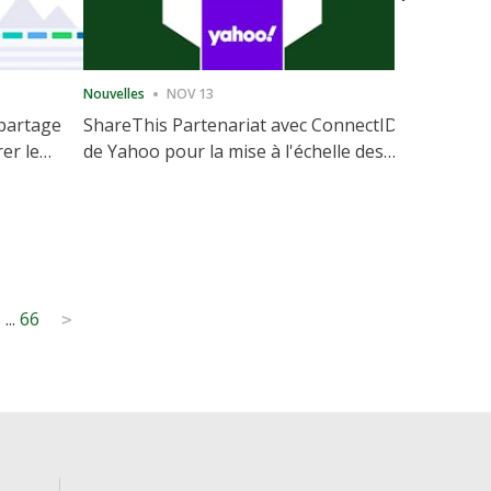
Nouvelles
NOV 13
Nouvelles
 partage
ShareThis Partenariat avec ConnectID
ShareThis
rer le
de Yahoo pour la mise à l'échelle des
Marketing
votre site
solutions d'identité sans cookie
3
...
66
>