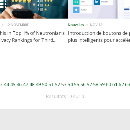
12 NOVEMBRE
Nouvelles
NOV 13
is in Top 1% of Neutronian’s
Introduction de boutons de
ivacy Rankings for Third
plus intelligents pour accélé
utive Quarter
partage et l'engagement de 
Web
3
44
45
46
47
48
49
50
51
52
53
54
55
56
57
58
59
60
61
62
6
Résultats : 0 sur 0