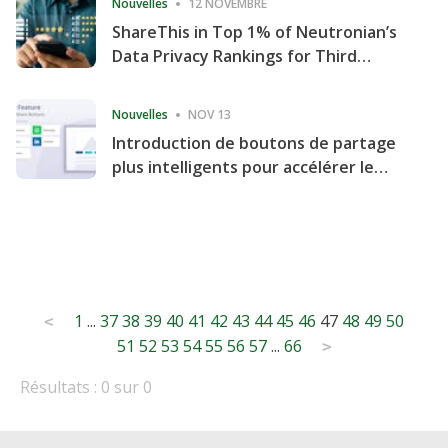
Nouvelles
12 NOVEMBRE
ShareThis in Top 1% of Neutronian’s
Data Privacy Rankings for Third
Consecutive Quarter
Nouvelles
NOV 13
Introduction de boutons de partage
plus intelligents pour accélérer le
partage et l'engagement de votre
site Web
Posts
1
...
37
38
39
40
41
42
43
44
45
46
47
48
49
50
<
51
52
53
54
55
56
57
...
66
pagination
>
Résultats : 0 sur 0