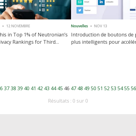
12 NOVEMBRE
Nouvelles
NOV 13
is in Top 1% of Neutronian’s
Introduction de boutons de
ivacy Rankings for Third
plus intelligents pour accélé
utive Quarter
partage et l'engagement de 
Web
6
37
38
39
40
41
42
43
44
45
46
47
48
49
50
51
52
53
54
55
5
Résultats : 0 sur 0