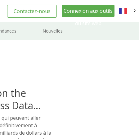
Connexion aux outils
Contactez-nous
FR
du site web
ndances
Nouvelles
on the
ss Data
 qui peuvent aller
 définitivement à
illiards de dollars à la