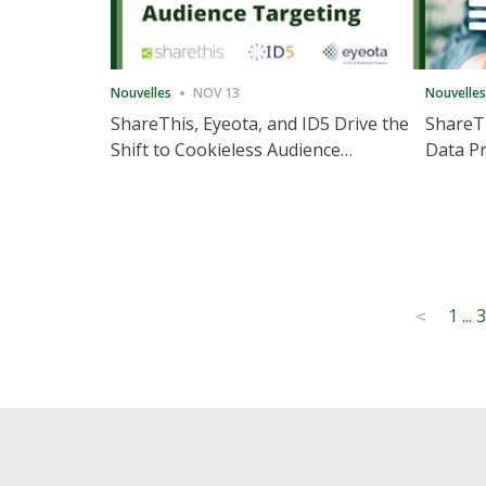
Nouvelles
NOV 13
Nouvelles
ShareThis, Eyeota, and ID5 Drive the
ShareTh
Shift to Cookieless Audience
Data Pr
Targeting
Consec
Posts
1
...
3
<
pagination