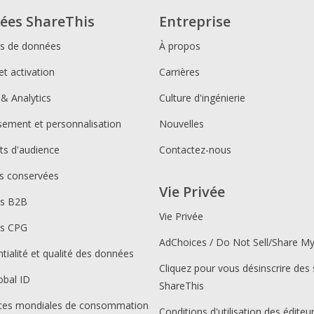
ées ShareThis
Entreprise
ns de données
À propos
et activation
Carrières
 & Analytics
Culture d'ingénierie
ssement et personnalisation
Nouvelles
s d'audience
Contactez-nous
s conservées
Vie Privée
ns B2B
Vie Privée
ns CPG
AdChoices / Do Not Sell/Share M
tialité et qualité des données
Cliquez pour vous désinscrire des 
obal ID
ShareThis
ces mondiales de consommation
Conditions d'utilisation des éditeu