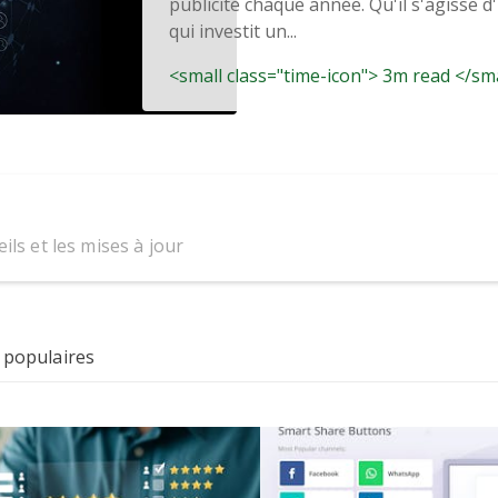
publicité chaque année. Qu'il s'agisse d
qui investit un...
<small class="time-icon"> 3m read </sm
ils et les mises à jour
 populaires