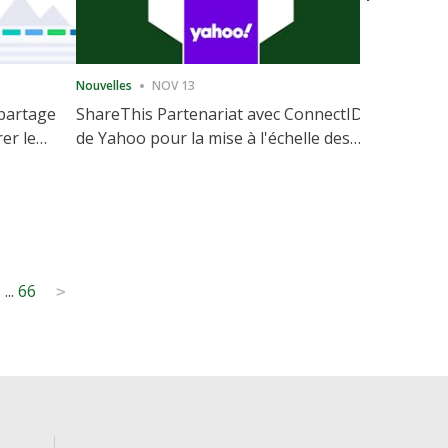
Nouvelles
NOV 13
Nouvelles
 partage
ShareThis Partenariat avec ConnectID
ShareThis
rer le
de Yahoo pour la mise à l'échelle des
Marketing
votre site
solutions d'identité sans cookie
6
...
66
>