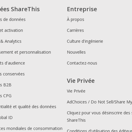
ées ShareThis
Entreprise
ns de données
À propos
et activation
Carrières
 & Analytics
Culture d'ingénierie
ssement et personnalisation
Nouvelles
s d'audience
Contactez-nous
s conservées
Vie Privée
ns B2B
Vie Privée
ns CPG
AdChoices / Do Not Sell/Share M
tialité et qualité des données
Cliquez pour vous désinscrire des 
obal ID
ShareThis
ces mondiales de consommation
Conditions d'utilisation des éditeu