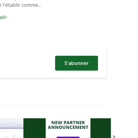
 l'établir comme...
all>
S'abonner