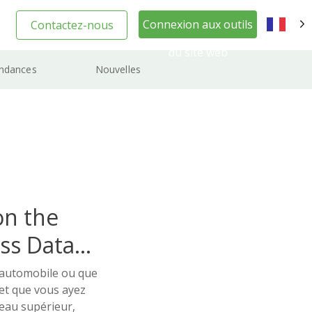
Connexion aux outils
Contactez-nous
FR
du site web
ndances
Nouvelles
on the
ss Data
 automobile ou que
et que vous ayez
veau supérieur,