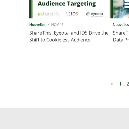
Nouvelles
NOV 13
Nouvelles
ShareThis, Eyeota, and ID5 Drive the
ShareTh
Shift to Cookieless Audience
Data Pr
Targeting
Consec
Posts
1
...
2
<
pagination