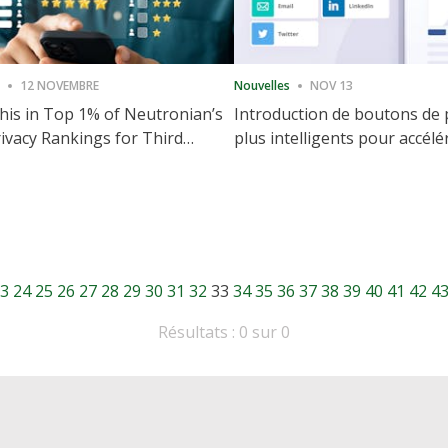
12 NOVEMBRE
Nouvelles
NOV 13
is in Top 1% of Neutronian’s
Introduction de boutons de
ivacy Rankings for Third
plus intelligents pour accélé
utive Quarter
partage et l'engagement de 
Web
3
24
25
26
27
28
29
30
31
32
33
34
35
36
37
38
39
40
41
42
4
Résultats : 0 sur 0