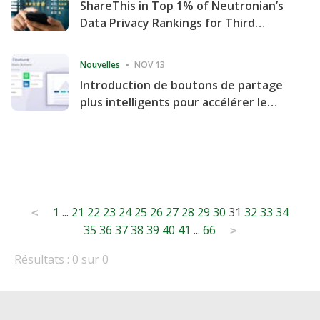
ShareThis in Top 1% of Neutronian’s
Data Privacy Rankings for Third
Consecutive Quarter
Nouvelles
NOV 13
Introduction de boutons de partage
plus intelligents pour accélérer le
partage et l'engagement de votre
site Web
Posts
1
...
21
22
23
24
25
26
27
28
29
30
31
32
33
34
<
35
36
37
38
39
40
41
...
66
pagination
>
Résultats : 0 sur 0