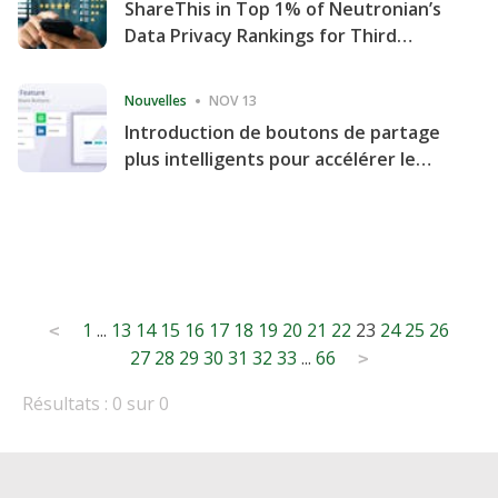
ShareThis in Top 1% of Neutronian’s
Data Privacy Rankings for Third
Consecutive Quarter
Nouvelles
NOV 13
Introduction de boutons de partage
plus intelligents pour accélérer le
partage et l'engagement de votre
site Web
Posts
1
...
13
14
15
16
17
18
19
20
21
22
23
24
25
26
<
27
28
29
30
31
32
33
...
66
pagination
>
Résultats : 0 sur 0