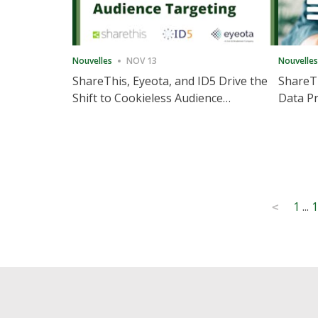
Nouvelles
NOV 13
Nouvelles
ShareThis, Eyeota, and ID5 Drive the
ShareTh
Shift to Cookieless Audience
Data Pr
Targeting
Consec
Posts
1
...
1
<
pagination