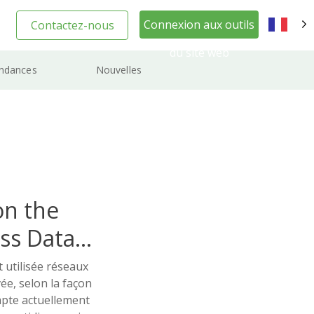
Connexion aux outils
Contactez-nous
FR
du site web
ndances
Nouvelles
on the
ss Data
 utilisée réseaux
vée, selon la façon
ompte actuellement