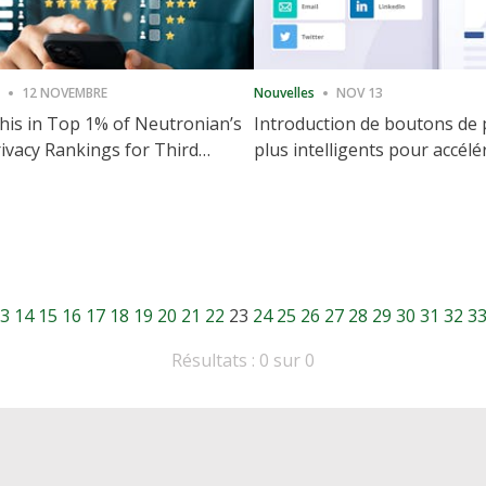
12 NOVEMBRE
Nouvelles
NOV 13
is in Top 1% of Neutronian’s
Introduction de boutons de
ivacy Rankings for Third
plus intelligents pour accélé
utive Quarter
partage et l'engagement de 
Web
3
14
15
16
17
18
19
20
21
22
23
24
25
26
27
28
29
30
31
32
3
Résultats : 0 sur 0