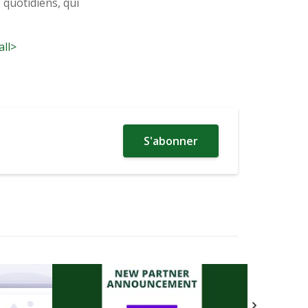
s quotidiens, qui
all>
S'abonner