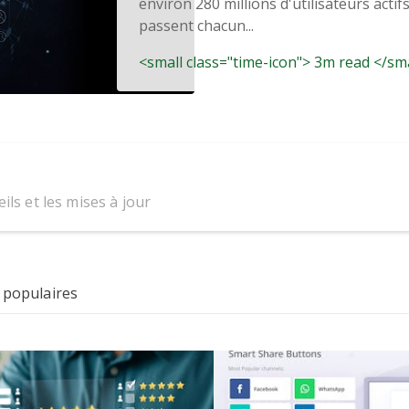
environ 280 millions d'utilisateurs actif
passent chacun...
<small class="time-icon"> 3m read </sm
ils et les mises à jour
 populaires