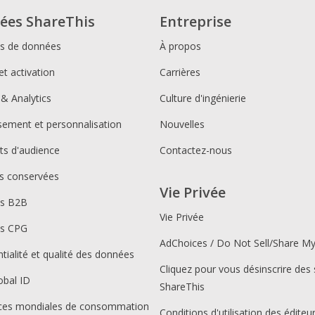
ées ShareThis
Entreprise
ns de données
À propos
et activation
Carrières
 & Analytics
Culture d'ingénierie
ssement et personnalisation
Nouvelles
s d'audience
Contactez-nous
s conservées
Vie Privée
ns B2B
Vie Privée
ns CPG
AdChoices / Do Not Sell/Share M
tialité et qualité des données
Cliquez pour vous désinscrire des 
obal ID
ShareThis
ces mondiales de consommation
Conditions d'utilisation des éditeu