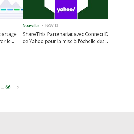
Nouvelles
NOV 13
Nouvelles
 partage
ShareThis Partenariat avec ConnectID
ShareThis
rer le
de Yahoo pour la mise à l'échelle des
Marketing
votre site
solutions d'identité sans cookie
3
...
66
>