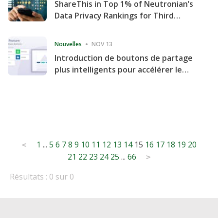
ShareThis in Top 1% of Neutronian’s
Data Privacy Rankings for Third
Consecutive Quarter
Nouvelles
NOV 13
Introduction de boutons de partage
plus intelligents pour accélérer le
partage et l'engagement de votre
site Web
Posts
1
...
5
6
7
8
9
10
11
12
13
14
15
16
17
18
19
20
<
21
22
23
24
25
...
66
pagination
>
Résultats : 0 sur 0