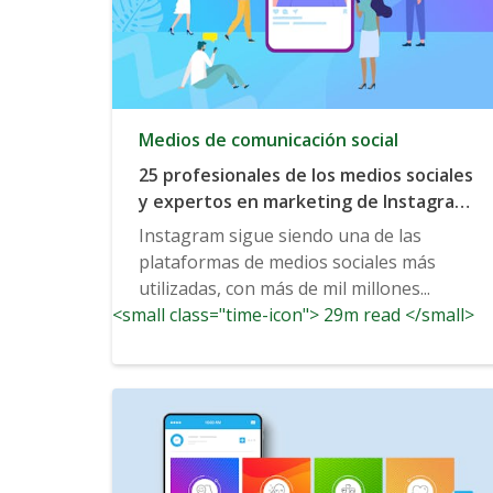
Medios de comunicación social
25 profesionales de los medios sociales
y expertos en marketing de Instagram
revelan las tendencias más
Instagram sigue siendo una de las
importantes de las que hay que estar al
plataformas de medios sociales más
tanto en 2020 y más allá.
utilizadas, con más de mil millones...
<small class="time-icon"> 29m read </small>