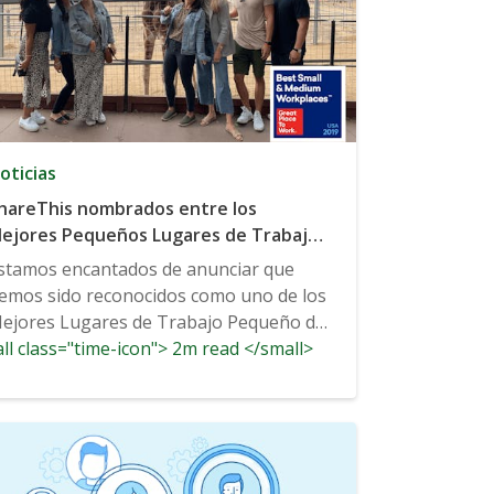
oticias
hareThis nombrados entre los
ejores Pequeños Lugares de Trabajo
e Fortune en 2019
stamos encantados de anunciar que
emos sido reconocidos como uno de los
ejores Lugares de Trabajo Pequeño de
ll class="time-icon"> 2m read </small>
a revista Fortune 2019,...