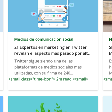
Medios de comunicación social
N
21 Expertos en marketing en Twitter
S
revelan el aspecto más pasado por alto
M
de las tendencias de Twitter que los
d
Twitter sigue siendo una de las
E
profesionales del marketing deben
plataformas de medios sociales más
h
tener en cuenta
utilizadas, con su firma de 240
M
<small class="time-icon"> 2m read </small>
caracteres...
<sma
l