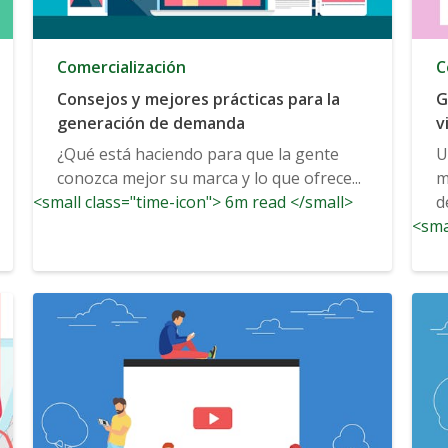
Comercialización
C
Consejos y mejores prácticas para la
G
generación de demanda
v
¿Qué está haciendo para que la gente
U
conozca mejor su marca y lo que ofrece...
m
<small class="time-icon"> 6m read </small>
d
<sma