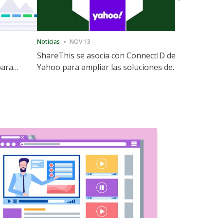
Noticias
NOV 13
Noticias
12
e
ShareThis se asocia con ConnectID de
ShareThis
para
Yahoo para ampliar las soluciones de
Marketing
identidad sin cookies