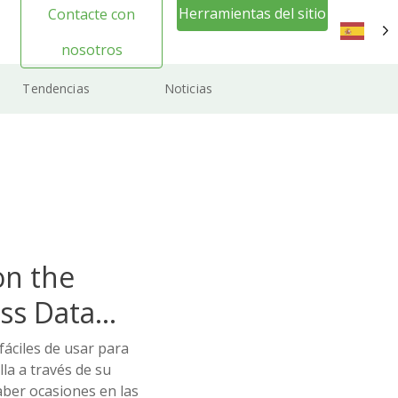
Herramientas del sitio
Contacte con
web Inicio de sesión
nosotros
ES
Tendencias
Noticias
on the
ss Data
fáciles de usar para
la a través de su
aber ocasiones en las