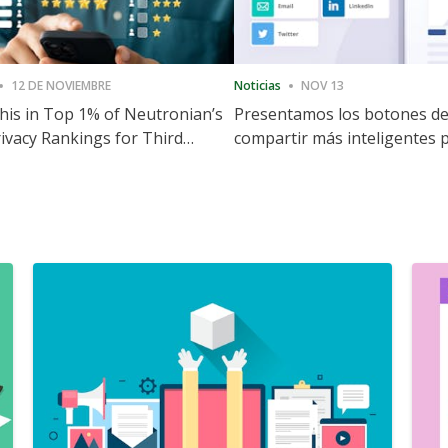
12 DE NOVIEMBRE
Noticias
NOV 13
is in Top 1% of Neutronian’s
Presentamos los botones d
ivacy Rankings for Third
compartir más inteligentes 
utive Quarter
acelerar la compartición y la
participación en el sitio web