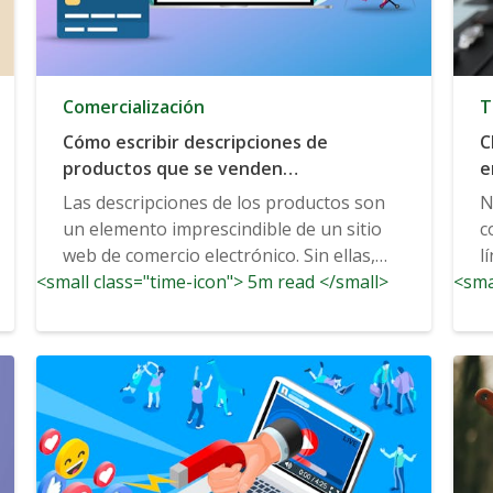
Comercialización
T
Cómo escribir descripciones de
C
productos que se venden
e
efectivamente: 6 consejos prácticos
Las descripciones de los productos son
N
un elemento imprescindible de un sitio
c
web de comercio electrónico. Sin ellas,
l
<small class="time-icon"> 5m read </small>
sus visitantes no sabrán...
<sma
S