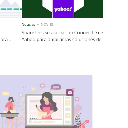
Noticias
NOV 13
Noticias
12
e
ShareThis se asocia con ConnectID de
ShareThis
para
Yahoo para ampliar las soluciones de
Marketing
identidad sin cookies