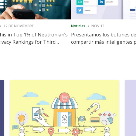
12 DE NOVIEMBRE
Noticias
NOV 13
is in Top 1% of Neutronian’s
Presentamos los botones d
ivacy Rankings for Third
compartir más inteligentes 
utive Quarter
acelerar la compartición y la
participación en el sitio web