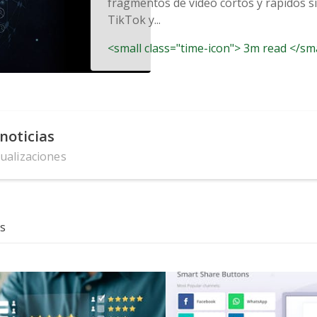
fragmentos de vídeo cortos y rápidos si
TikTok y...
<small class="time-icon"> 3m read </sm
noticias
tualizaciones
s