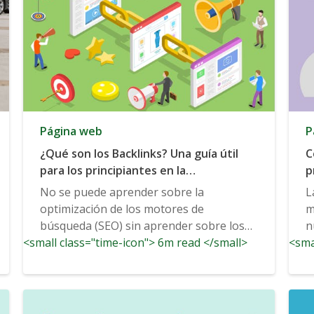
Página web
P
¿Qué son los Backlinks? Una guía útil
C
para los principiantes en la
p
construcción de enlaces
No se puede aprender sobre la
L
optimización de los motores de
m
búsqueda (SEO) sin aprender sobre los
n
<small class="time-icon"> 6m read </small>
vínculos de retroceso. Estos útiles
<sma
enlaces dicen...