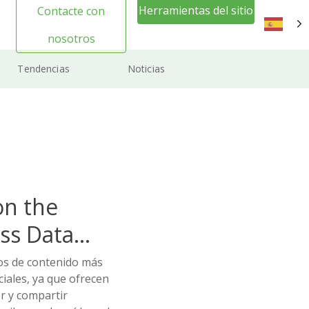
Herramientas del sitio
Contacte con
web Inicio de sesión
nosotros
ES
Tendencias
Noticias
on the
ss Data
pos de contenido más
iales, ya que ofrecen
er y compartir