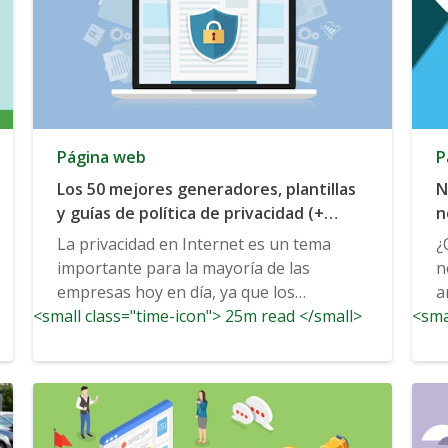
Página web
P
Los 50 mejores generadores, plantillas
N
y guías de política de privacidad (+
n
ejemplos)
La privacidad en Internet es un tema
¿
importante para la mayoría de las
n
empresas hoy en día, ya que los
a
<small class="time-icon"> 25m read </small>
consumidores siguen esperando...
<sma