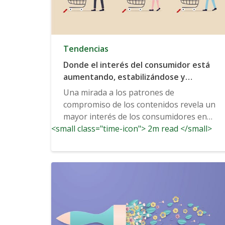
Tendencias
Donde el interés del consumidor está
aumentando, estabilizándose y
retrasándose ahora mismo
Una mirada a los patrones de
compromiso de los contenidos revela un
mayor interés de los consumidores en
<small class="time-icon"> 2m read </small>
algunas categorías que antes...