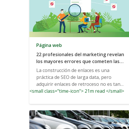
Página web
22 profesionales del marketing revelan
los mayores errores que cometen las
empresas a la hora de adquirir backlinks
La construcción de enlaces es una
práctica de SEO de larga data, pero
adquirir enlaces de retroceso no es tan
<small class="time-icon"> 21m read </small>
fácil como podría...