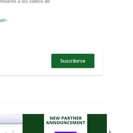
milares a los vídeos de
all>
Suscribirse