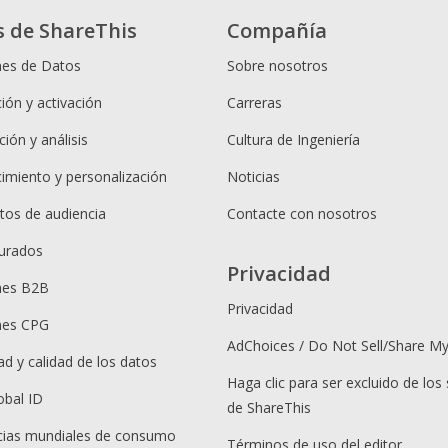
s de ShareThis
Compañía
nes de Datos
Sobre nosotros
ión y activación
Carreras
ión y análisis
Cultura de Ingeniería
cimiento y personalización
Noticias
os de audiencia
Contacte con nosotros
urados
Privacidad
nes B2B
Privacidad
nes CPG
AdChoices / Do Not Sell/Share M
ad y calidad de los datos
Haga clic para ser excluido de los 
obal ID
de ShareThis
ias mundiales de consumo
Términos de uso del editor