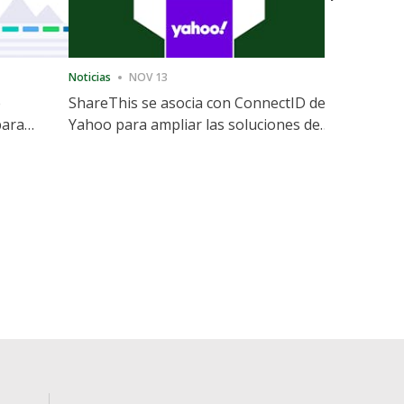
Noticias
NOV 13
Noticias
12
e
ShareThis se asocia con ConnectID de
ShareThis
para
Yahoo para ampliar las soluciones de
Marketing
identidad sin cookies