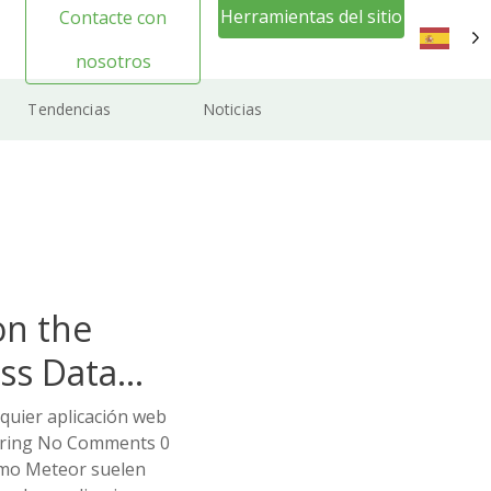
Herramientas del sitio
Contacte con
web Inicio de sesión
nosotros
ES
Tendencias
Noticias
on the
ss Data
lquier aplicación web
ering No Comments 0
omo Meteor suelen