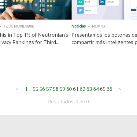
12 DE NOVIEMBRE
Noticias
NOV 13
is in Top 1% of Neutronian’s
Presentamos los botones d
ivacy Rankings for Third
compartir más inteligentes 
utive Quarter
acelerar la compartición y la
participación en el sitio web
1
...
55
56
57
58
59
60
61
62
63
64
65
66
<
>
Resultados: 0 de 0