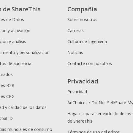
s de ShareThis
Compañía
nes de Datos
Sobre nosotros
ión y activación
Carreras
ión y análisis
Cultura de Ingeniería
cimiento y personalización
Noticias
os de audiencia
Contacte con nosotros
urados
Privacidad
nes B2B
Privacidad
nes CPG
AdChoices / Do Not Sell/Share M
ad y calidad de los datos
Haga clic para ser excluido de los 
obal ID
de ShareThis
ias mundiales de consumo
Términos de uso del editor