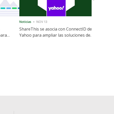
Noticias
NOV 13
Noticias
12
e
ShareThis se asocia con ConnectID de
ShareThis
para
Yahoo para ampliar las soluciones de
Marketing
identidad sin cookies