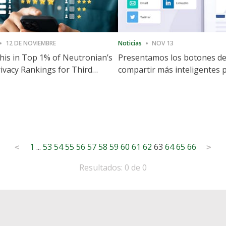
12 DE NOVIEMBRE
Noticias
NOV 13
is in Top 1% of Neutronian’s
Presentamos los botones d
ivacy Rankings for Third
compartir más inteligentes 
utive Quarter
acelerar la compartición y la
participación en el sitio web
1
...
53
54
55
56
57
58
59
60
61
62
63
64
65
66
<
>
Resultados: 0 de 0