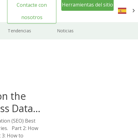
Herramientas del sitio
Contacte con
web Inicio de sesión
nosotros
ES
Tendencias
Noticias
on the
ss Data
tion (SEO) Best
eries. Part 2: How
 3: How to