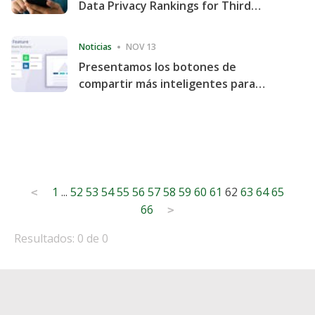
Data Privacy Rankings for Third
Consecutive Quarter
Noticias
NOV 13
Presentamos los botones de
compartir más inteligentes para
acelerar la compartición y la
participación en el sitio web
Posts
1
...
52
53
54
55
56
57
58
59
60
61
62
63
64
65
<
66
pagination
>
Resultados: 0 de 0