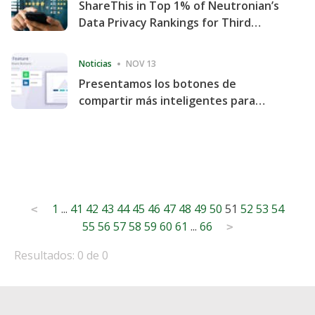
ShareThis in Top 1% of Neutronian’s
Data Privacy Rankings for Third
Consecutive Quarter
Noticias
NOV 13
Presentamos los botones de
compartir más inteligentes para
acelerar la compartición y la
participación en el sitio web
Posts
1
...
41
42
43
44
45
46
47
48
49
50
51
52
53
54
<
55
56
57
58
59
60
61
...
66
pagination
>
Resultados: 0 de 0