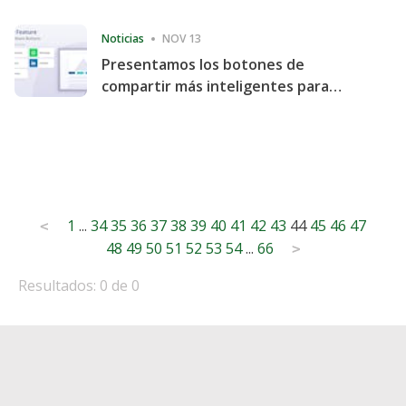
Consecutive Quarter
Noticias
NOV 13
Presentamos los botones de
compartir más inteligentes para
acelerar la compartición y la
participación en el sitio web
Posts
1
...
34
35
36
37
38
39
40
41
42
43
44
45
46
47
<
48
49
50
51
52
53
54
...
66
pagination
>
Resultados: 0 de 0