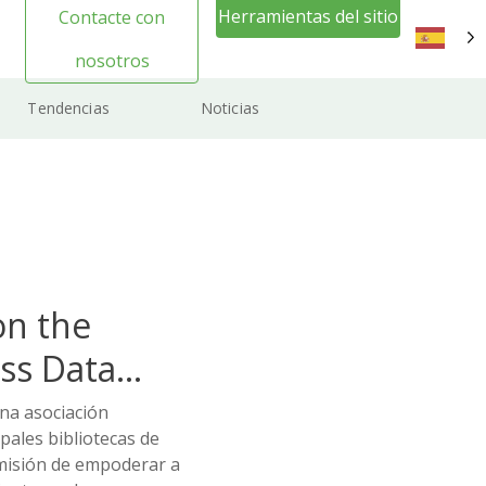
Herramientas del sitio
Contacte con
web Inicio de sesión
nosotros
ES
Tendencias
Noticias
on the
ss Data
na asociación
pales bibliotecas de
misión de empoderar a