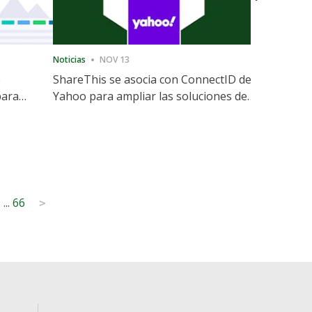
Noticias
NOV 13
Noticias
12
e
ShareThis se asocia con ConnectID de
ShareThis
para
Yahoo para ampliar las soluciones de
Marketing
identidad sin cookies
5
...
66
>