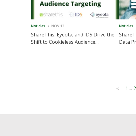
Noticias
NOV 13
Noticias
ShareThis, Eyeota, and ID5 Drive the
ShareTh
Shift to Cookieless Audience
Data Pr
Targeting
Consec
Posts
1
...
2
<
pagination