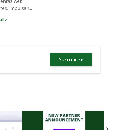
ientas web
tes, impulsan...
all>
Suscribirse