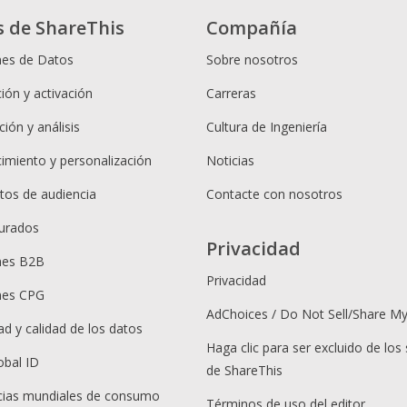
s de ShareThis
Compañía
nes de Datos
Sobre nosotros
ión y activación
Carreras
ión y análisis
Cultura de Ingeniería
cimiento y personalización
Noticias
os de audiencia
Contacte con nosotros
urados
Privacidad
nes B2B
Privacidad
nes CPG
AdChoices / Do Not Sell/Share M
ad y calidad de los datos
Haga clic para ser excluido de los 
obal ID
de ShareThis
ias mundiales de consumo
Términos de uso del editor