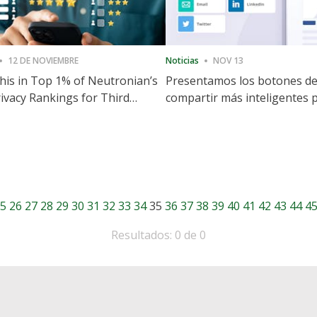
12 DE NOVIEMBRE
Noticias
NOV 13
is in Top 1% of Neutronian’s
Presentamos los botones d
ivacy Rankings for Third
compartir más inteligentes 
utive Quarter
acelerar la compartición y la
participación en el sitio web
5
26
27
28
29
30
31
32
33
34
35
36
37
38
39
40
41
42
43
44
4
Resultados: 0 de 0