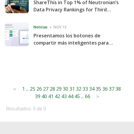
ShareThis in Top 1% of Neutronian’s
Data Privacy Rankings for Third
Consecutive Quarter
Noticias
NOV 13
Presentamos los botones de
compartir más inteligentes para
acelerar la compartición y la
participación en el sitio web
Posts
1
...
25
26
27
28
29
30
31
32
33
34
35
36
37
38
<
39
40
41
42
43
44
45
...
66
pagination
>
Resultados: 0 de 0