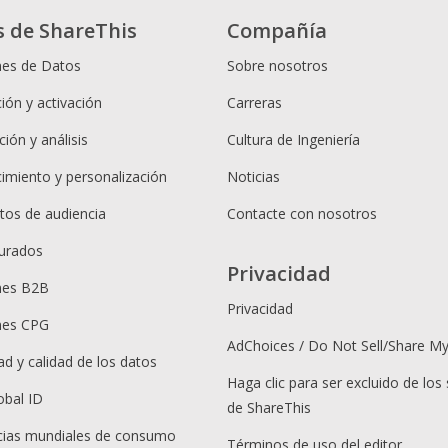
s de ShareThis
Compañía
nes de Datos
Sobre nosotros
ión y activación
Carreras
ión y análisis
Cultura de Ingeniería
cimiento y personalización
Noticias
os de audiencia
Contacte con nosotros
urados
Privacidad
nes B2B
Privacidad
nes CPG
AdChoices / Do Not Sell/Share M
ad y calidad de los datos
Haga clic para ser excluido de los 
obal ID
de ShareThis
ias mundiales de consumo
Términos de uso del editor