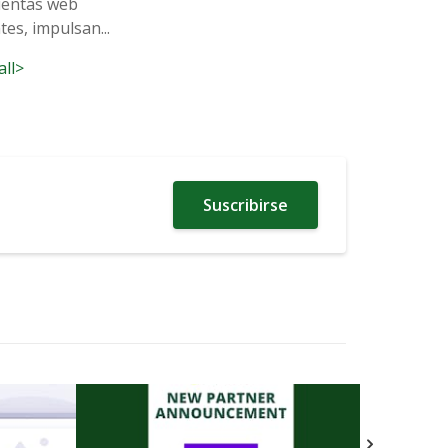
ientas web
tes, impulsan...
all>
Suscribirse