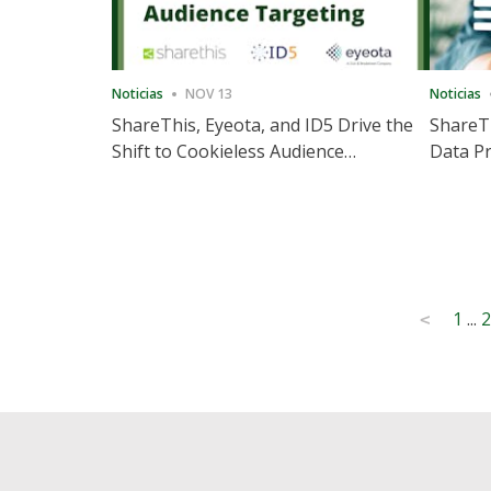
Noticias
NOV 13
Noticias
ShareThis, Eyeota, and ID5 Drive the
ShareTh
Shift to Cookieless Audience
Data Pr
Targeting
Consec
Posts
1
...
2
<
pagination