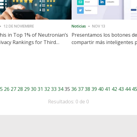
12 DE NOVIEMBRE
Noticias
NOV 13
is in Top 1% of Neutronian’s
Presentamos los botones d
ivacy Rankings for Third
compartir más inteligentes 
utive Quarter
acelerar la compartición y la
participación en el sitio web
5
26
27
28
29
30
31
32
33
34
35
36
37
38
39
40
41
42
43
44
4
Resultados: 0 de 0