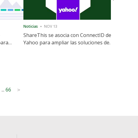
Noticias
NOV 13
Noticias
12
e
ShareThis se asocia con ConnectID de
ShareThis
para
Yahoo para ampliar las soluciones de
Marketing
identidad sin cookies
5
...
66
>