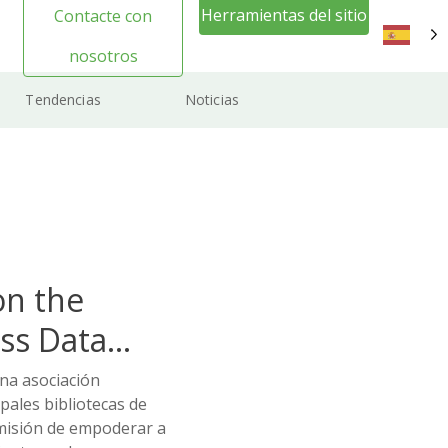
Herramientas del sitio
Contacte con
web Inicio de sesión
nosotros
ES
Tendencias
Noticias
on the
ss Data
na asociación
pales bibliotecas de
misión de empoderar a