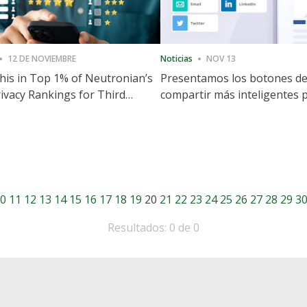
12 DE NOVIEMBRE
Noticias
NOV 13
is in Top 1% of Neutronian’s
Presentamos los botones d
ivacy Rankings for Third
compartir más inteligentes 
utive Quarter
acelerar la compartición y la
participación en el sitio web
0
11
12
13
14
15
16
17
18
19
20
21
22
23
24
25
26
27
28
29
3
Resultados: 0 de 0