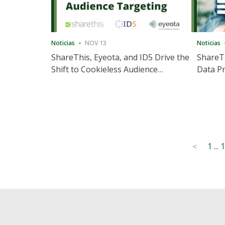
Noticias
NOV 13
Noticias
ShareThis, Eyeota, and ID5 Drive the
ShareTh
Shift to Cookieless Audience
Data Pr
Targeting
Consec
Posts
1
...
1
<
pagination