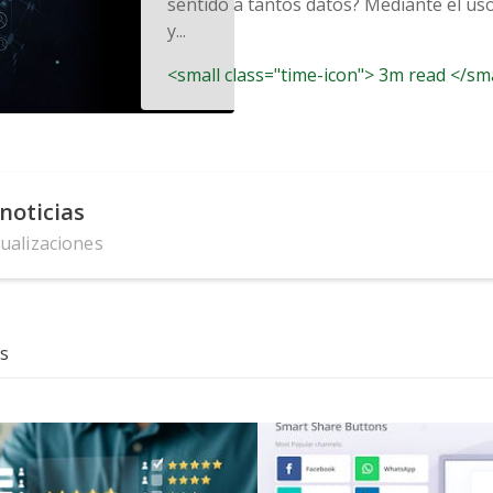
sentido a tantos datos? Mediante el us
y...
<small class="time-icon"> 3m read </sm
noticias
tualizaciones
s