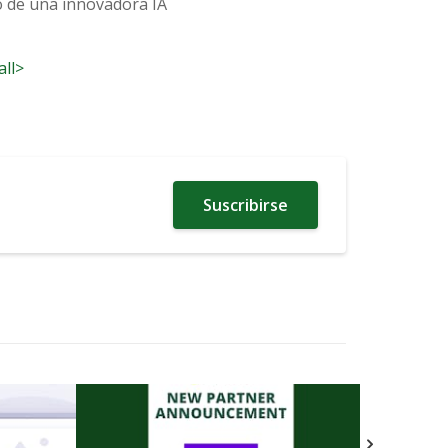
o de una innovadora IA
all>
Suscribirse