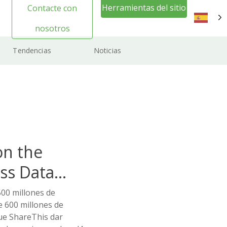
Herramientas del sitio
Contacte con
web Inicio de sesión
nosotros
ES
Tendencias
Noticias
on the
ss Data
00 millones de
de 600 millones de
ue ShareThis dar