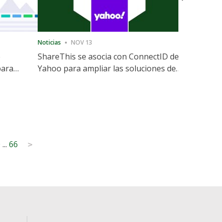
Noticias
NOV 13
Noticias
12
e
ShareThis se asocia con ConnectID de
ShareThis
para
Yahoo para ampliar las soluciones de
Marketing
identidad sin cookies
0
...
66
>