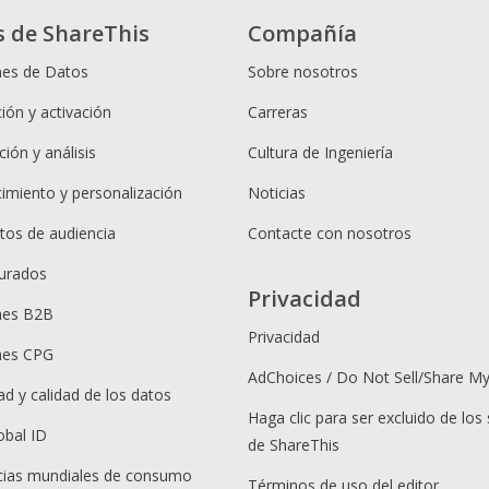
s de ShareThis
Compañía
nes de Datos
Sobre nosotros
ión y activación
Carreras
ión y análisis
Cultura de Ingeniería
cimiento y personalización
Noticias
os de audiencia
Contacte con nosotros
urados
Privacidad
nes B2B
Privacidad
nes CPG
AdChoices / Do Not Sell/Share M
ad y calidad de los datos
Haga clic para ser excluido de los 
obal ID
de ShareThis
ias mundiales de consumo
Términos de uso del editor