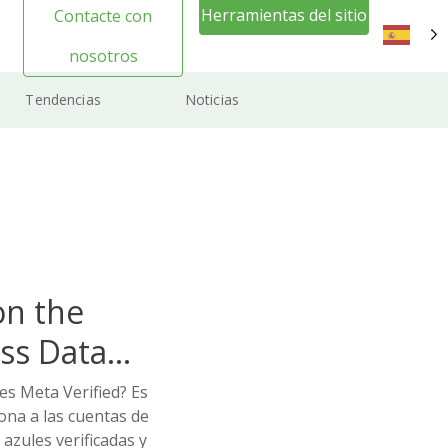
Herramientas del sitio
Contacte con
web Inicio de sesión
nosotros
ES
Tendencias
Noticias
on the
ss Data
es Meta Verified? Es
ona a las cuentas de
azules verificadas y