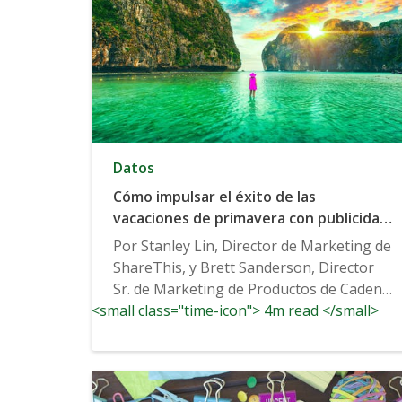
Datos
Cómo impulsar el éxito de las
vacaciones de primavera con publicidad
avanzada en televisión
Por Stanley Lin, Director de Marketing de
ShareThis, y Brett Sanderson, Director
Sr. de Marketing de Productos de Cadent
<small class="time-icon"> 4m read </small>
Travel. Director, Marketing de Productos,
Cadent Travel ha...