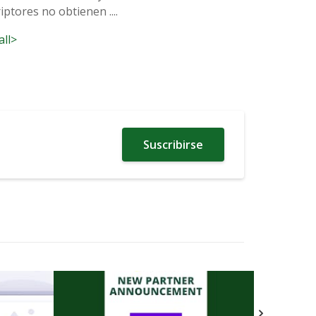
ptores no obtienen ....
all>
Suscribirse