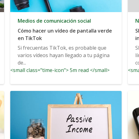
Medios de comunicación social
N
Cómo hacer un vídeo de pantalla verde
S
en TikTok
i
P
Si frecuentas TikTok, es probable que
S
d
varios vídeos hayan llegado a tu página
l
de...
c
<small class="time-icon"> 5m read </small>
<sma
a
A