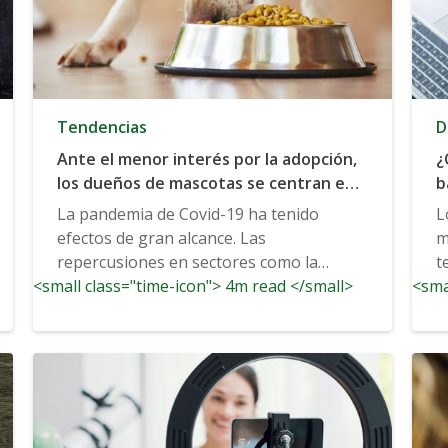
Tendencias
D
Ante el menor interés por la adopción,
¿
los dueños de mascotas se centran en
b
la salud y la longevidad
La pandemia de Covid-19 ha tenido
L
efectos de gran alcance. Las
m
repercusiones en sectores como la
t
<small class="time-icon"> 4m read </small>
medicina y los viajes...
<sma