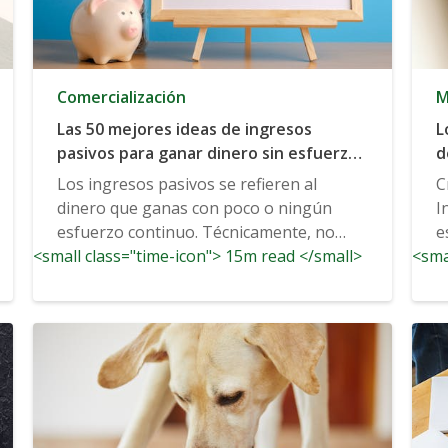
Comercialización
M
Las 50 mejores ideas de ingresos
L
pasivos para ganar dinero sin esfuerzo
d
continuo
I
Los ingresos pasivos se refieren al
C
dinero que ganas con poco o ningún
I
esfuerzo continuo. Técnicamente, no
e
<small class="time-icon"> 15m read </small>
hay...
<sma
en