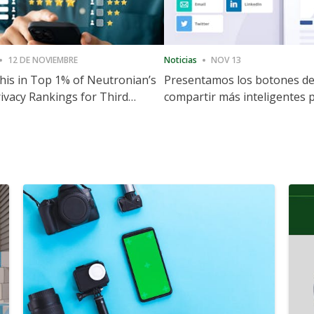
12 DE NOVIEMBRE
Noticias
NOV 13
is in Top 1% of Neutronian’s
Presentamos los botones d
ivacy Rankings for Third
compartir más inteligentes 
utive Quarter
acelerar la compartición y la
participación en el sitio web