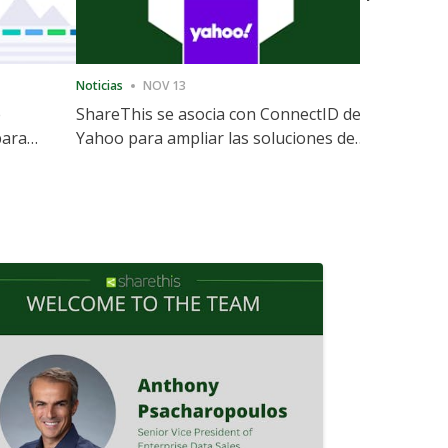
Noticias
NOV 13
Noticias
12
e
ShareThis se asocia con ConnectID de
ShareThis
para
Yahoo para ampliar las soluciones de
Marketing
identidad sin cookies