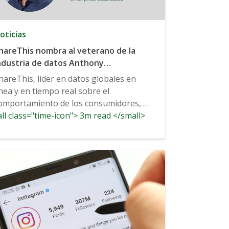
oticias
hareThis nombra al veterano de la
ndustria de datos Anthony
sacharopoulos Vicepresidente Senior
hareThis, líder en datos globales en
e Ventas de Datos Empresariales
ínea y en tiempo real sobre el
omportamiento de los consumidores, ha
ll class="time-icon"> 3m read </small>
nunciado hoy la contratación de
nthony...