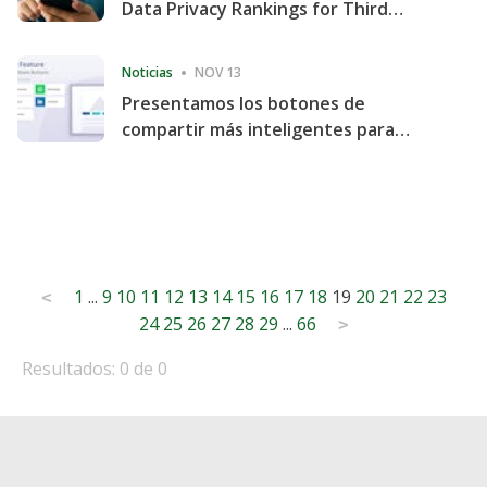
Data Privacy Rankings for Third
Consecutive Quarter
Noticias
NOV 13
Presentamos los botones de
compartir más inteligentes para
acelerar la compartición y la
participación en el sitio web
Posts
1
...
9
10
11
12
13
14
15
16
17
18
19
20
21
22
23
<
24
25
26
27
28
29
...
66
pagination
>
Resultados: 0 de 0