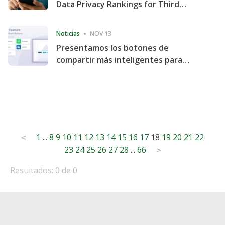
Data Privacy Rankings for Third
Consecutive Quarter
Noticias
NOV 13
Presentamos los botones de
compartir más inteligentes para
acelerar la compartición y la
participación en el sitio web
Posts
1
...
8
9
10
11
12
13
14
15
16
17
18
19
20
21
22
<
23
24
25
26
27
28
...
66
pagination
>
Resultados: 0 de 0