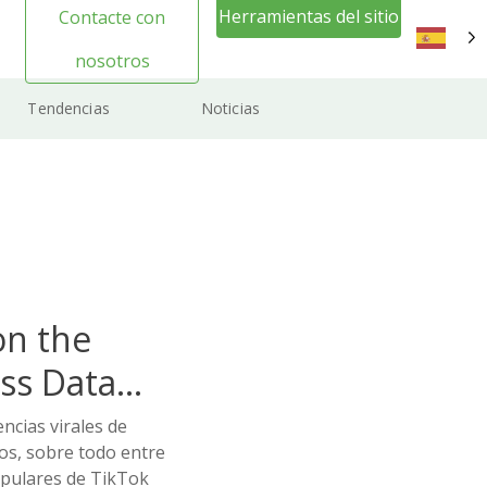
Herramientas del sitio
Contacte con
web Inicio de sesión
nosotros
ES
Tendencias
Noticias
on the
ss Data
cias virales de
os, sobre todo entre
opulares de TikTok