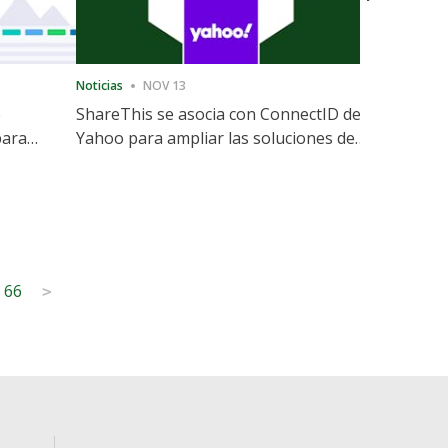
Noticias
NOV 13
Noticias
12
e
ShareThis se asocia con ConnectID de
ShareThis
para
Yahoo para ampliar las soluciones de
Marketing
identidad sin cookies
66
>