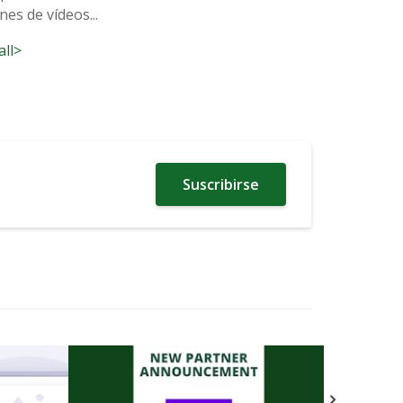
es de vídeos...
all>
Suscribirse