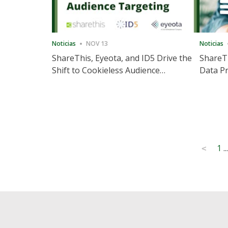
Noticias
NOV 13
Noticias
ShareThis, Eyeota, and ID5 Drive the
ShareTh
Shift to Cookieless Audience
Data Pr
Targeting
Consec
Posts
1
...
<
pagination