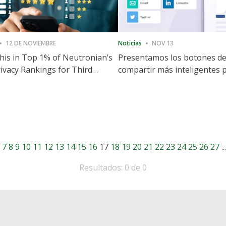
12 DE NOVIEMBRE
Noticias
NOV 13
is in Top 1% of Neutronian’s
Presentamos los botones d
ivacy Rankings for Third
compartir más inteligentes 
utive Quarter
acelerar la compartición y la
participación en el sitio web
7
8
9
10
11
12
13
14
15
16
17
18
19
20
21
22
23
24
25
26
27
...
Resultados: 0 de 0