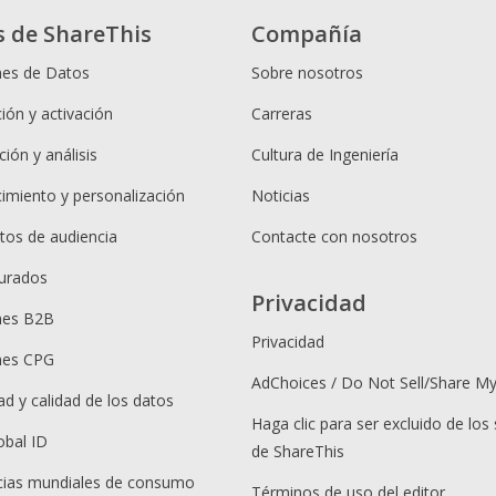
s de ShareThis
Compañía
nes de Datos
Sobre nosotros
ión y activación
Carreras
ión y análisis
Cultura de Ingeniería
cimiento y personalización
Noticias
os de audiencia
Contacte con nosotros
urados
Privacidad
nes B2B
Privacidad
nes CPG
AdChoices / Do Not Sell/Share M
ad y calidad de los datos
Haga clic para ser excluido de los 
obal ID
de ShareThis
ias mundiales de consumo
Términos de uso del editor