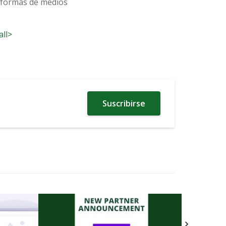
taformas de medios
all>
Suscribirse