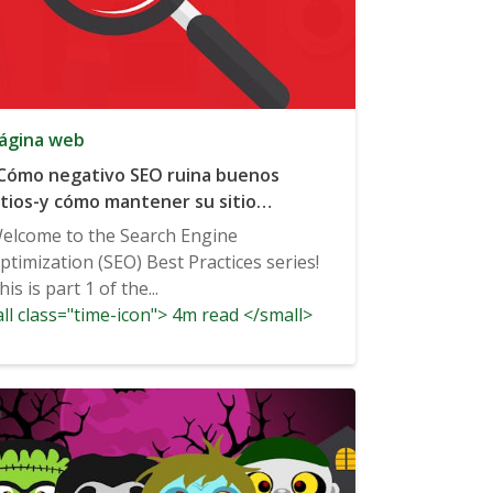
ágina web
Cómo negativo SEO ruina buenos
itios-y cómo mantener su sitio
uscando gran
elcome to the Search Engine
ptimization (SEO) Best Practices series!
his is part 1 of the...
ll class="time-icon"> 4m read </small>