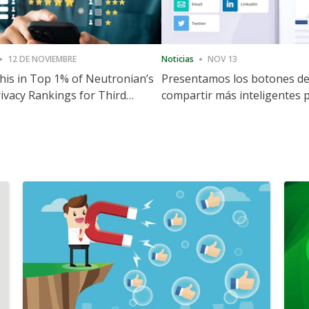
12 DE NOVIEMBRE
Noticias
NOV 13
is in Top 1% of Neutronian’s
Presentamos los botones d
ivacy Rankings for Third
compartir más inteligentes 
utive Quarter
acelerar la compartición y la
participación en el sitio web