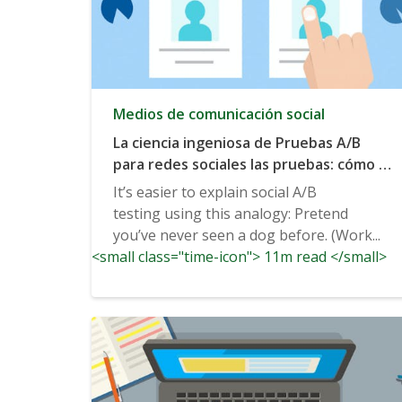
Medios de comunicación social
La ciencia ingeniosa de Pruebas A/B
para redes sociales las pruebas: cómo el
pensamiento Bayesiano trae los clics
It’s easier to explain social A/B
testing using this analogy: Pretend
you’ve never seen a dog before. (Work...
<small class="time-icon"> 11m read </small>