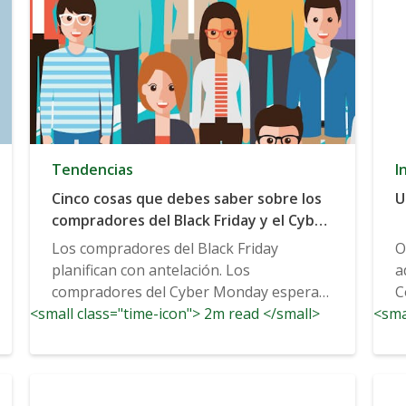
Tendencias
I
Cinco cosas que debes saber sobre los
U
compradores del Black Friday y el Cyber
Monday
Los compradores del Black Friday
O
planifican con antelación. Los
a
compradores del Cyber Monday esperan
C
<small class="time-icon"> 2m read </small>
hasta el último minuto. Los compradores
<sma
p
del Black Friday...