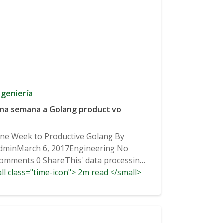
ngeniería
na semana a Golang productivo
ne Week to Productive Golang By
dminMarch 6, 2017Engineering No
omments 0 ShareThis' data processing
ll class="time-icon"> 2m read </small>
ipeline...