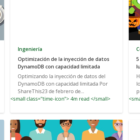
Ingeniería
C
Optimización de la inyección de datos
5
DynamoDB con capacidad limitada
l
Optimizando la inyección de datos del
H
DynamoDB con capacidad limitada Por
l
ShareThis23 de febrero de
p
<small class="time-icon"> 4m read </small>
2017Ingeniería No Comentarios 0
<sma
Recientemente nosotros...