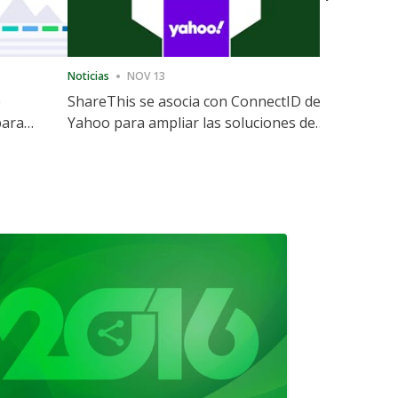
Noticias
NOV 13
Noticias
12
e
ShareThis se asocia con ConnectID de
ShareThis
para
Yahoo para ampliar las soluciones de
Marketing
identidad sin cookies