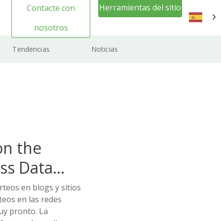
Herramientas del sitio
Contacte con
web Inicio de sesión
nosotros
ES
Tendencias
Noticias
on the
ss Data
teos en blogs y sitios
teos en las redes
muy pronto. La