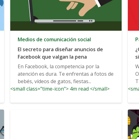
Medios de comunicación social
P
El secreto para diseñar anuncios de
¿
Facebook que valgan la pena
s
b
En Facebook, la competencia por la
W
atención es dura. Te enfrentas a fotos de
O
bebés, vídeos de gatos, fiestas...
T
<small class="time-icon"> 4m read </small>
<sma