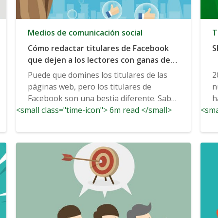
Medios de comunicación social
T
Cómo redactar titulares de Facebook
S
que dejen a los lectores con ganas de
más
Puede que domines los titulares de las
2
páginas web, pero los titulares de
n
Facebook son una bestia diferente. Saber
h
<small class="time-icon"> 6m read </small>
cómo...
<sma
i