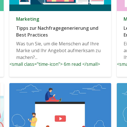
Marketing
M
Tipps zur Nachfragegenerierung und
L
Best Practices
E
Was tun Sie, um die Menschen auf Ihre
E
Marke und Ihr Angebot aufmerksam zu
a
machen?...
I
<small class="time-icon"> 6m read </small>
<sma