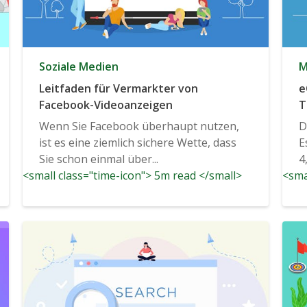
Soziale Medien
M
Leitfaden für Vermarkter von
e
Facebook-Videoanzeigen
T
Wenn Sie Facebook überhaupt nutzen,
D
ist es eine ziemlich sichere Wette, dass
E
Sie schon einmal über...
4
<small class="time-icon"> 5m read </small>
<sma
u