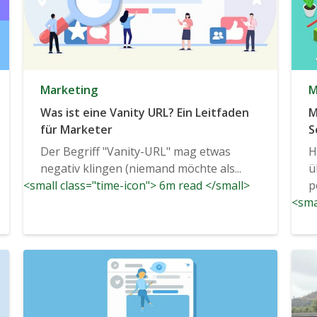
Marketing
M
Was ist eine Vanity URL? Ein Leitfaden
M
für Marketer
S
M
Der Begriff "Vanity-URL" mag etwas
H
negativ klingen (niemand möchte als...
ü
<small class="time-icon"> 6m read </small>
p
<sma