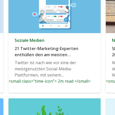
Soziale Medien
N
21 Twitter-Marketing-Experten
S
enthüllen den am meisten
2
übersehenen Aspekt von Twitter-
Twitter ist nach wie vor eine der
W
Trends, den Vermarkter kennen
meistgenutzten Social-Media-
d
sollten.
Plattformen, mit seinem
W
<small class="time-icon"> 2m read </small>
charakteristischen 240-Zeichen-Limit...
<sma