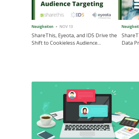
Neuigkeiten
NOV 13
Neuigkei
ShareThis, Eyeota, and ID5 Drive the
ShareTh
Shift to Cookieless Audience
Data Pr
Targeting
Consec