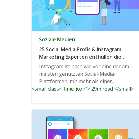
Soziale Medien
25 Social Media Profis & Instagram
Marketing Experten enthüllen die
wichtigsten Instagram-Trends, die im
Instagram ist nach wie vor eine der am
Jahr 2020 und darüber hinaus bekannt
meisten genutzten Social-Media-
sein werden.
Plattformen, mit mehr als einer
<small class="time-icon"> 29m read </small>
Milliarde...