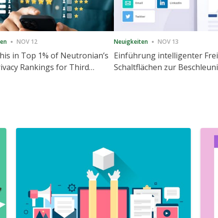
ten
NOV 12
Neuigkeiten
NOV 13
is in Top 1% of Neutronian’s
Einführung intelligenter Fre
ivacy Rankings for Third
Schaltflächen zur Beschleu
utive Quarter
Freigabe und Website-Eng