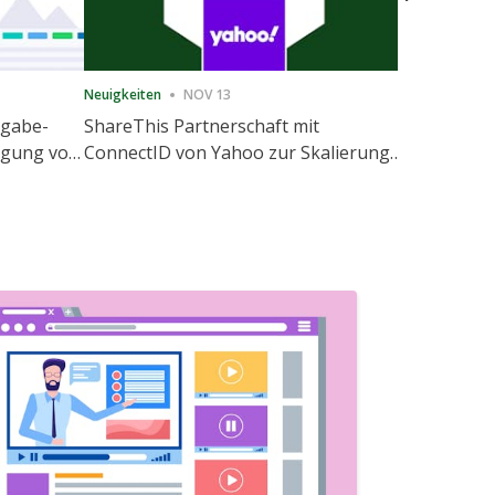
Neuigkeiten
NOV 13
Neuigkeiten
igabe-
ShareThis Partnerschaft mit
ShareThis
nigung von
ConnectID von Yahoo zur Skalierung
Marketing
agement
von kochfreien Identitätslösungen