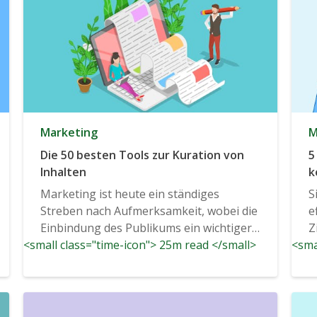
Marketing
M
Die 50 besten Tools zur Kuration von
5
Inhalten
k
Marketing ist heute ein ständiges
S
Streben nach Aufmerksamkeit, wobei die
e
Einbindung des Publikums ein wichtiger
Z
<small class="time-icon"> 25m read </small>
Bestandteil...
<sma
n