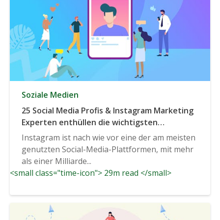
Soziale Medien
25 Social Media Profis & Instagram Marketing
Experten enthüllen die wichtigsten
Instagram-Trends, die im Jahr 2020 und
Instagram ist nach wie vor eine der am meisten
darüber hinaus bekannt sein werden.
genutzten Social-Media-Plattformen, mit mehr
als einer Milliarde...
<small class="time-icon"> 29m read </small>