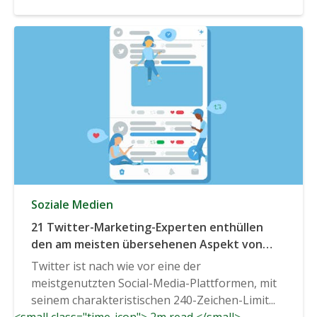
Soziale Medien
21 Twitter-Marketing-Experten enthüllen
den am meisten übersehenen Aspekt von
Twitter-Trends, den Vermarkter kennen
Twitter ist nach wie vor eine der
sollten.
meistgenutzten Social-Media-Plattformen, mit
seinem charakteristischen 240-Zeichen-Limit...
<small class="time-icon"> 2m read </small>