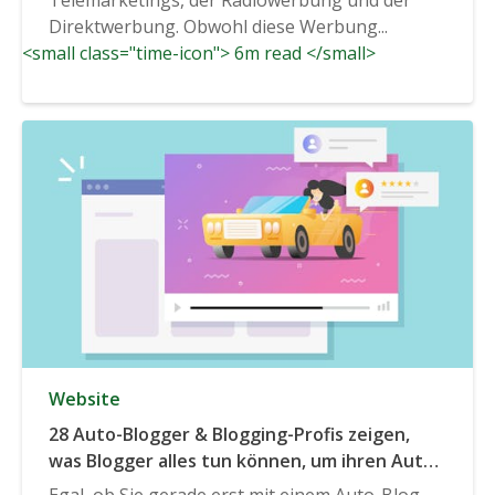
Direktwerbung. Obwohl diese Werbung...
<small class="time-icon"> 6m read </small>
Website
28 Auto-Blogger & Blogging-Profis zeigen,
was Blogger alles tun können, um ihren Auto-
Blog zu vergrößern
Egal, ob Sie gerade erst mit einem Auto-Blog