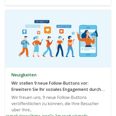
Neuigkeiten
Wir stellen 9 neue Follow-Buttons vor:
Erweitern Sie Ihr soziales Engagement durch
diese beliebten Kanäle
Wir freuen uns, 9 neue Follow-Buttons
veröffentlichen zu können, die Ihre Besucher
über Ihre...
<small class="time-icon"> 1m read </small>