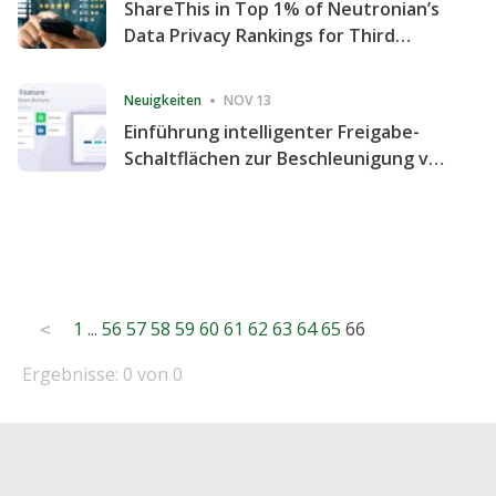
ShareThis in Top 1% of Neutronian’s
Data Privacy Rankings for Third
Consecutive Quarter
Neuigkeiten
NOV 13
Einführung intelligenter Freigabe-
Schaltflächen zur Beschleunigung von
Freigabe und Website-Engagement
Posts
1
...
56
57
58
59
60
61
62
63
64
65
66
<
pagination
Ergebnisse: 0 von 0