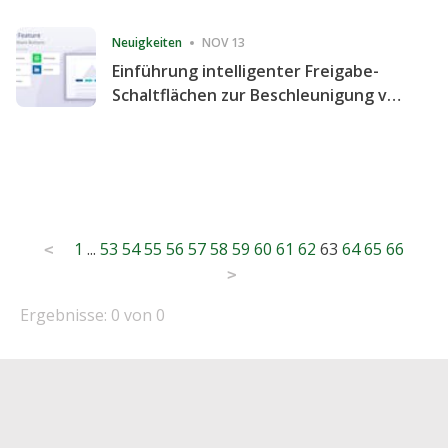
Consecutive Quarter
Neuigkeiten
NOV 13
Einführung intelligenter Freigabe-
Schaltflächen zur Beschleunigung von
Freigabe und Website-Engagement
Posts
1
...
53
54
55
56
57
58
59
60
61
62
63
64
65
66
<
pagination
>
Ergebnisse: 0 von 0