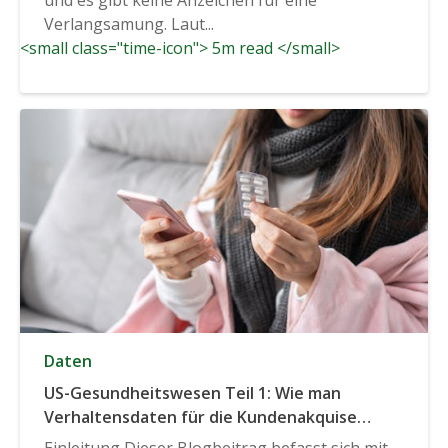
Verlangsamung. Laut...
<small class="time-icon"> 5m read </small>
Daten
US-Gesundheitswesen Teil 1: Wie man
Verhaltensdaten für die Kundenakquise
nutzt
Einleitung Dieser Blogbeitrag befasst sich mit