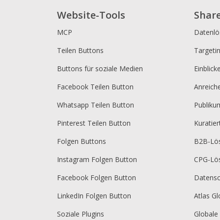
Website-Tools
Shar
MCP
Datenl
Teilen Buttons
Targeti
Buttons für soziale Medien
Einblick
Facebook Teilen Button
Anreich
Whatsapp Teilen Button
Publik
Pinterest Teilen Button
Kuratie
Folgen Buttons
B2B-Lö
Instagram Folgen Button
CPG-Lö
Facebook Folgen Button
Datensc
LinkedIn Folgen Button
Atlas Gl
Soziale Plugins
Globale