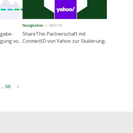
Neuigkeiten
NOV 13
Neuigkeiten
igabe-
ShareThis Partnerschaft mit
ShareThis
nigung von
ConnectID von Yahoo zur Skalierung
Marketing
agement
von kochfreien Identitätslösungen
3
...
66
>