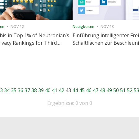
ten
NOV 12
Neuigkeiten
NOV 13
is in Top 1% of Neutronian’s
Einführung intelligenter Fre
ivacy Rankings for Third
Schaltflächen zur Beschleu
utive Quarter
Freigabe und Website-Eng
3
34
35
36
37
38
39
40
41
42
43
44
45
46
47
48
49
50
51
52
5
Ergebnisse: 0 von 0