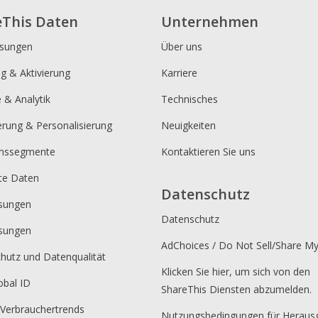
eThis Daten
Unternehmen
ösungen
Über uns
ng & Aktivierung
Karriere
e & Analytik
Technisches
erung & Personalisierung
Neuigkeiten
umssegmente
Kontaktieren Sie uns
rte Daten
Datenschutz
sungen
Datenschutz
sungen
AdChoices / Do Not Sell/Share M
hutz und Datenqualität
Klicken Sie hier, um sich von den
obal ID
ShareThis Diensten abzumelden.
 Verbrauchertrends
Nutzungsbedingungen für Heraus