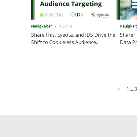
Neuigkeiten
NOV 13
Neuigkei
ShareThis, Eyeota, and ID5 Drive the
ShareTh
Shift to Cookieless Audience
Data Pr
Targeting
Consec
Posts
1
...
3
<
pagination