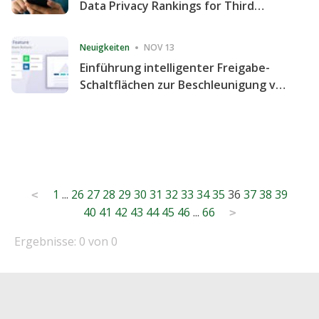
Data Privacy Rankings for Third
Consecutive Quarter
Neuigkeiten
NOV 13
Einführung intelligenter Freigabe-
Schaltflächen zur Beschleunigung von
Freigabe und Website-Engagement
Posts
1
...
26
27
28
29
30
31
32
33
34
35
36
37
38
39
<
40
41
42
43
44
45
46
...
66
pagination
>
Ergebnisse: 0 von 0