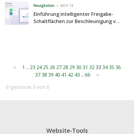
Neuigkeiten
NOV 13
Einführung intelligenter Freigabe-
Schaltflächen zur Beschleunigung von
Freigabe und Website-Engagement
Posts
1
...
23
24
25
26
27
28
29
30
31
32
33
34
35
36
<
37
38
39
40
41
42
43
...
66
pagination
>
Ergebnisse: 0 von 0
Website-Tools