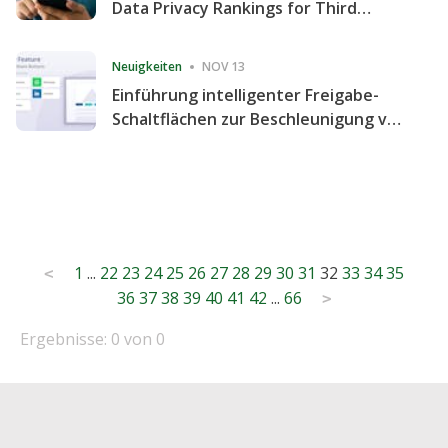
Data Privacy Rankings for Third
Consecutive Quarter
Neuigkeiten
NOV 13
Einführung intelligenter Freigabe-
Schaltflächen zur Beschleunigung von
Freigabe und Website-Engagement
Posts
1
...
22
23
24
25
26
27
28
29
30
31
32
33
34
35
<
36
37
38
39
40
41
42
...
66
pagination
>
Ergebnisse: 0 von 0