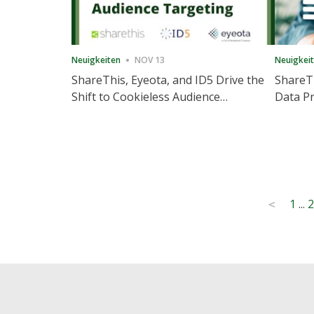
Neuigkeiten
NOV 13
Neuigkei
ShareThis, Eyeota, and ID5 Drive the
ShareTh
Shift to Cookieless Audience
Data Pr
Targeting
Consec
Posts
1
...
2
<
pagination