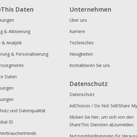
eThis Daten
Unternehmen
ösungen
Über uns
ng & Aktivierung
Karriere
e & Analytik
Technisches
erung & Personalisierung
Neuigkeiten
umssegmente
Kontaktieren Sie uns
rte Daten
Datenschutz
sungen
Datenschutz
sungen
AdChoices / Do Not Sell/Share M
hutz und Datenqualität
Klicken Sie hier, um sich von den
obal ID
ShareThis Diensten abzumelden.
 Verbrauchertrends
Nutzungsbedingungen für Heraus