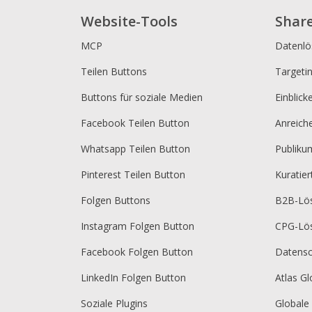
Website-Tools
Shar
MCP
Datenl
Teilen Buttons
Targeti
Buttons für soziale Medien
Einblick
Facebook Teilen Button
Anreich
Whatsapp Teilen Button
Publik
Pinterest Teilen Button
Kuratie
Folgen Buttons
B2B-Lö
Instagram Folgen Button
CPG-Lö
Facebook Folgen Button
Datensc
LinkedIn Folgen Button
Atlas Gl
Soziale Plugins
Globale