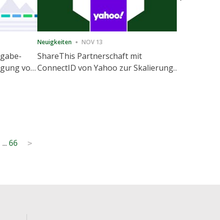
Neuigkeiten
NOV 13
Neuigkeiten
igabe-
ShareThis Partnerschaft mit
ShareThis
nigung von
ConnectID von Yahoo zur Skalierung
Marketing
agement
von kochfreien Identitätslösungen
1
...
66
>