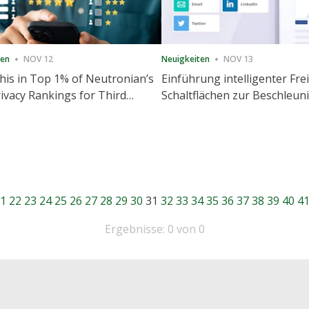
ten
NOV 12
Neuigkeiten
NOV 13
is in Top 1% of Neutronian’s
Einführung intelligenter Fre
ivacy Rankings for Third
Schaltflächen zur Beschleu
utive Quarter
Freigabe und Website-Eng
1
22
23
24
25
26
27
28
29
30
31
32
33
34
35
36
37
38
39
40
4
Ergebnisse: 0 von 0