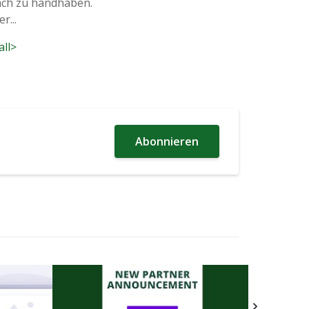
fach zu handhaben.
r...
all>
Abonnieren