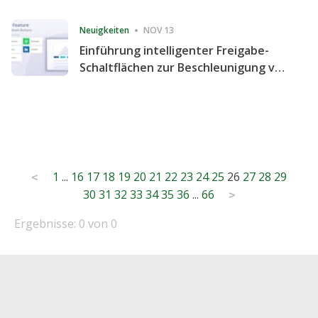
Consecutive Quarter
Neuigkeiten
NOV 13
Einführung intelligenter Freigabe-
Schaltflächen zur Beschleunigung von
Freigabe und Website-Engagement
Posts
1
...
16
17
18
19
20
21
22
23
24
25
26
27
28
29
<
30
31
32
33
34
35
36
...
66
pagination
>
Ergebnisse: 0 von 0