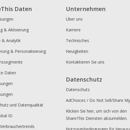
eThis Daten
Unternehmen
ösungen
Über uns
ng & Aktivierung
Karriere
e & Analytik
Technisches
erung & Personalisierung
Neuigkeiten
umssegmente
Kontaktieren Sie uns
rte Daten
Datenschutz
sungen
Datenschutz
sungen
AdChoices / Do Not Sell/Share M
hutz und Datenqualität
Klicken Sie hier, um sich von den
obal ID
ShareThis Diensten abzumelden.
 Verbrauchertrends
Nutzungsbedingungen für Heraus