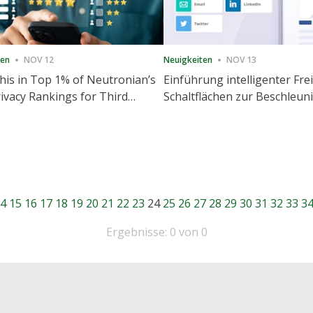
ten
NOV 12
Neuigkeiten
NOV 13
is in Top 1% of Neutronian’s
Einführung intelligenter Fre
ivacy Rankings for Third
Schaltflächen zur Beschleu
utive Quarter
Freigabe und Website-Eng
4
15
16
17
18
19
20
21
22
23
24
25
26
27
28
29
30
31
32
33
3
Ergebnisse: 0 von 0