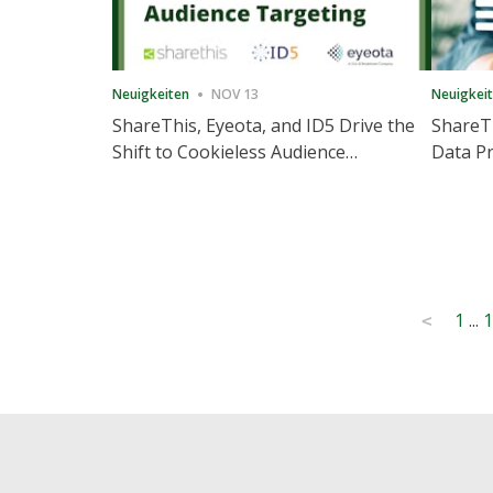
Neuigkeiten
NOV 13
Neuigkei
ShareThis, Eyeota, and ID5 Drive the
ShareTh
Shift to Cookieless Audience
Data Pr
Targeting
Consec
Posts
1
...
1
<
pagination