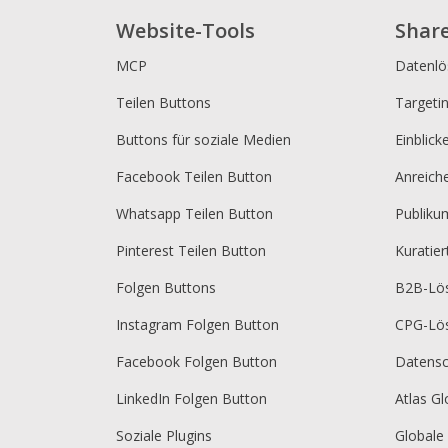
Website-Tools
Shar
MCP
Datenl
Teilen Buttons
Targeti
Buttons für soziale Medien
Einblick
Facebook Teilen Button
Anreich
Whatsapp Teilen Button
Publik
Pinterest Teilen Button
Kuratie
Folgen Buttons
B2B-Lö
Instagram Folgen Button
CPG-Lö
Facebook Folgen Button
Datensc
LinkedIn Folgen Button
Atlas Gl
Soziale Plugins
Globale