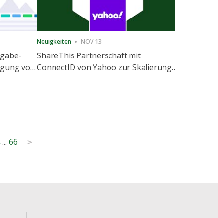
Neuigkeiten
NOV 13
Neuigkeiten
igabe-
ShareThis Partnerschaft mit
ShareThis
nigung von
ConnectID von Yahoo zur Skalierung
Marketing
agement
von kochfreien Identitätslösungen
4
...
66
>