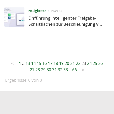
Consecutive Quarter
Neuigkeiten
NOV 13
Einführung intelligenter Freigabe-
Schaltflächen zur Beschleunigung von
Freigabe und Website-Engagement
Posts
1
...
13
14
15
16
17
18
19
20
21
22
23
24
25
26
<
27
28
29
30
31
32
33
...
66
pagination
>
Ergebnisse: 0 von 0