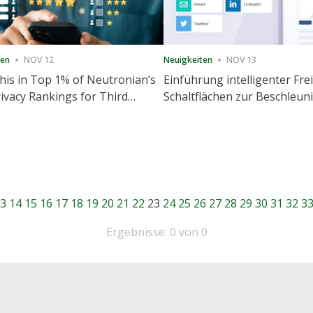
ten
NOV 12
Neuigkeiten
NOV 13
is in Top 1% of Neutronian’s
Einführung intelligenter Fre
ivacy Rankings for Third
Schaltflächen zur Beschleu
utive Quarter
Freigabe und Website-Eng
3
14
15
16
17
18
19
20
21
22
23
24
25
26
27
28
29
30
31
32
3
Ergebnisse: 0 von 0