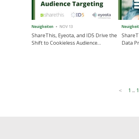
Neuigkeiten
NOV 13
Neuigkei
ShareThis, Eyeota, and ID5 Drive the
ShareTh
Shift to Cookieless Audience
Data Pr
Targeting
Consec
Posts
1
...
1
<
pagination