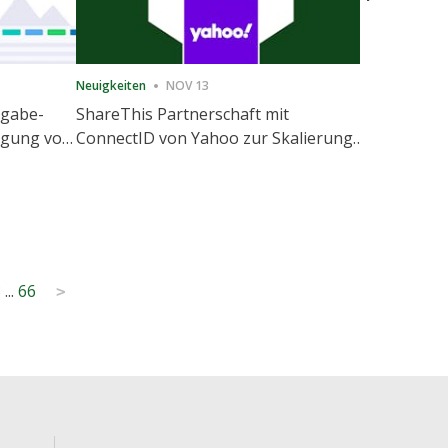
Neuigkeiten
NOV 13
Neuigkeiten
igabe-
ShareThis Partnerschaft mit
ShareThis
nigung von
ConnectID von Yahoo zur Skalierung
Marketing
agement
von kochfreien Identitätslösungen
3
...
66
>