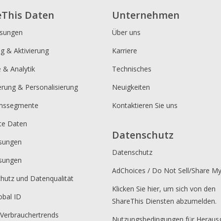
eThis Daten
Unternehmen
ösungen
Über uns
ng & Aktivierung
Karriere
e & Analytik
Technisches
erung & Personalisierung
Neuigkeiten
umssegmente
Kontaktieren Sie uns
rte Daten
Datenschutz
sungen
Datenschutz
sungen
AdChoices / Do Not Sell/Share M
hutz und Datenqualität
Klicken Sie hier, um sich von den
obal ID
ShareThis Diensten abzumelden.
 Verbrauchertrends
Nutzungsbedingungen für Heraus