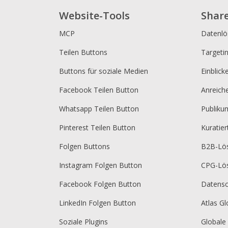
Website-Tools
Shar
MCP
Datenl
Teilen Buttons
Targeti
Buttons für soziale Medien
Einblick
Facebook Teilen Button
Anreich
Whatsapp Teilen Button
Publik
Pinterest Teilen Button
Kuratie
Folgen Buttons
B2B-Lö
Instagram Folgen Button
CPG-Lö
Facebook Folgen Button
Datensc
LinkedIn Folgen Button
Atlas Gl
Soziale Plugins
Globale