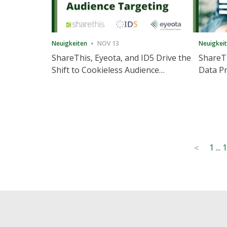
Neuigkeiten
NOV 13
Neuigkei
ShareThis, Eyeota, and ID5 Drive the
ShareTh
Shift to Cookieless Audience
Data Pr
Targeting
Consec
Posts
1
...
1
<
pagination