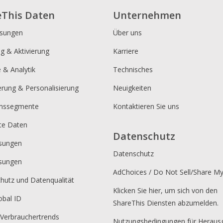
eThis Daten
Unternehmen
ösungen
Über uns
ng & Aktivierung
Karriere
e & Analytik
Technisches
erung & Personalisierung
Neuigkeiten
umssegmente
Kontaktieren Sie uns
rte Daten
Datenschutz
sungen
Datenschutz
sungen
AdChoices / Do Not Sell/Share M
hutz und Datenqualität
Klicken Sie hier, um sich von den
obal ID
ShareThis Diensten abzumelden.
 Verbrauchertrends
Nutzungsbedingungen für Heraus