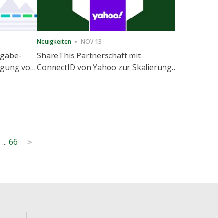
Neuigkeiten
NOV 13
Neuigkeiten
igabe-
ShareThis Partnerschaft mit
ShareThis
nigung von
ConnectID von Yahoo zur Skalierung
Marketing
agement
von kochfreien Identitätslösungen
2
...
66
>