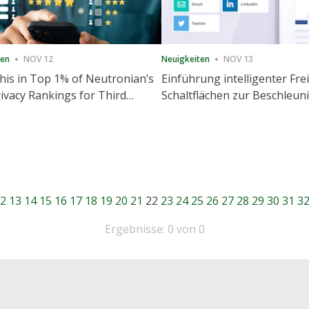
ten
NOV 12
Neuigkeiten
NOV 13
is in Top 1% of Neutronian’s
Einführung intelligenter Fre
ivacy Rankings for Third
Schaltflächen zur Beschleu
utive Quarter
Freigabe und Website-Eng
2
13
14
15
16
17
18
19
20
21
22
23
24
25
26
27
28
29
30
31
3
Ergebnisse: 0 von 0