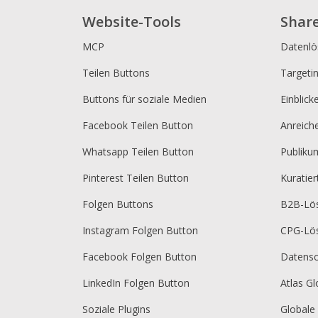
Website-Tools
Shar
MCP
Datenl
Teilen Buttons
Targeti
Buttons für soziale Medien
Einblick
Facebook Teilen Button
Anreich
Whatsapp Teilen Button
Publik
Pinterest Teilen Button
Kuratie
Folgen Buttons
B2B-Lö
Instagram Folgen Button
CPG-Lö
Facebook Folgen Button
Datensc
LinkedIn Folgen Button
Atlas Gl
Soziale Plugins
Globale