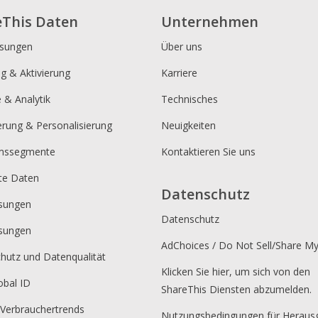
eThis Daten
Unternehmen
ösungen
Über uns
ng & Aktivierung
Karriere
e & Analytik
Technisches
erung & Personalisierung
Neuigkeiten
umssegmente
Kontaktieren Sie uns
rte Daten
Datenschutz
sungen
Datenschutz
sungen
AdChoices / Do Not Sell/Share M
hutz und Datenqualität
Klicken Sie hier, um sich von den
obal ID
ShareThis Diensten abzumelden.
 Verbrauchertrends
Nutzungsbedingungen für Heraus