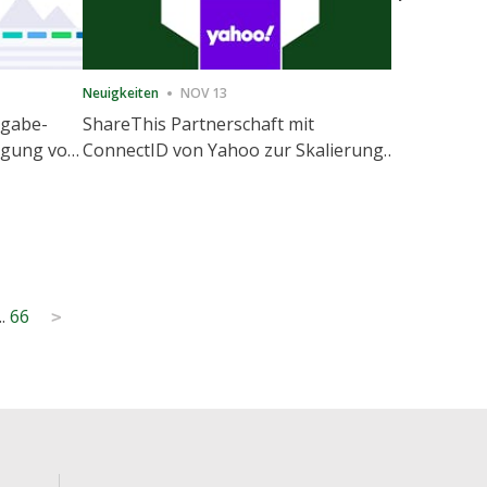
Neuigkeiten
NOV 13
Neuigkeiten
igabe-
ShareThis Partnerschaft mit
ShareThis
nigung von
ConnectID von Yahoo zur Skalierung
Marketing
agement
von kochfreien Identitätslösungen
..
66
>