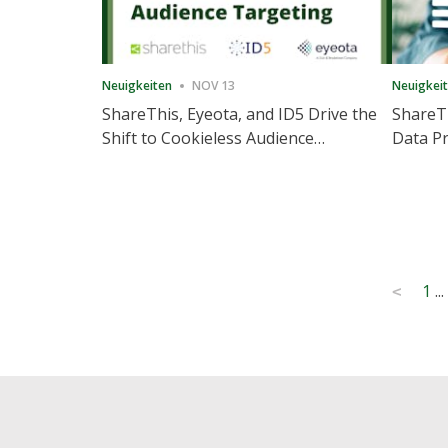
Neuigkeiten
NOV 13
Neuigkei
ShareThis, Eyeota, and ID5 Drive the
ShareTh
Shift to Cookieless Audience
Data Pr
Targeting
Consec
Posts
1
...
<
pagination