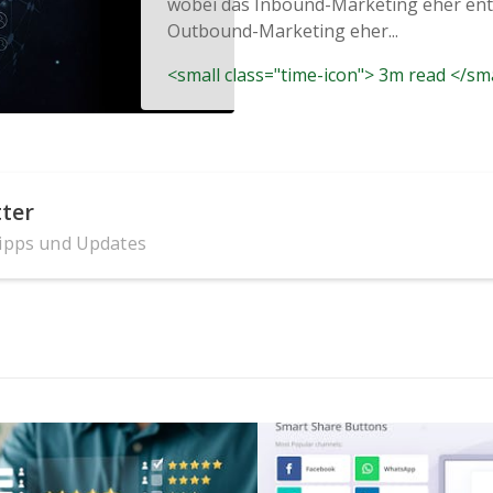
wobei das Inbound-Marketing eher en
Outbound-Marketing eher...
<small class="time-icon"> 3m read </sm
ter
Tipps und Updates