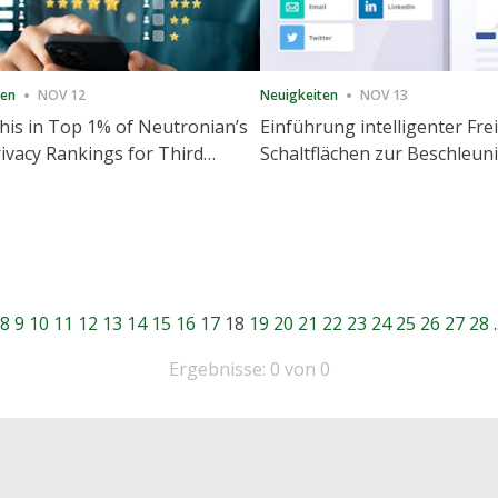
ten
NOV 12
Neuigkeiten
NOV 13
is in Top 1% of Neutronian’s
Einführung intelligenter Fre
ivacy Rankings for Third
Schaltflächen zur Beschleu
utive Quarter
Freigabe und Website-Eng
8
9
10
11
12
13
14
15
16
17
18
19
20
21
22
23
24
25
26
27
28
.
Ergebnisse: 0 von 0