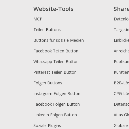
Website-Tools
Shar
MCP
Datenl
Teilen Buttons
Targeti
Buttons für soziale Medien
Einblick
Facebook Teilen Button
Anreich
Whatsapp Teilen Button
Publik
Pinterest Teilen Button
Kuratie
Folgen Buttons
B2B-Lö
Instagram Folgen Button
CPG-Lö
Facebook Folgen Button
Datensc
LinkedIn Folgen Button
Atlas Gl
Soziale Plugins
Globale