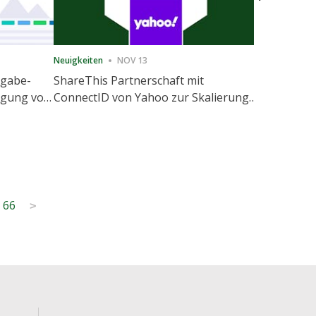
Neuigkeiten
NOV 13
Neuigkeiten
igabe-
ShareThis Partnerschaft mit
ShareThis
nigung von
ConnectID von Yahoo zur Skalierung
Marketing
agement
von kochfreien Identitätslösungen
66
>