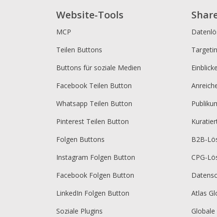
Website-Tools
Shar
MCP
Datenl
Teilen Buttons
Targeti
Buttons für soziale Medien
Einblick
Facebook Teilen Button
Anreich
Whatsapp Teilen Button
Publik
Pinterest Teilen Button
Kuratie
Folgen Buttons
B2B-Lö
Instagram Folgen Button
CPG-Lö
Facebook Folgen Button
Datensc
LinkedIn Folgen Button
Atlas Gl
Soziale Plugins
Globale