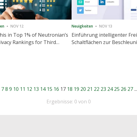
ten
NOV 12
Neuigkeiten
NOV 13
is in Top 1% of Neutronian’s
Einführung intelligenter Fre
ivacy Rankings for Third
Schaltflächen zur Beschleu
utive Quarter
Freigabe und Website-Eng
7
8
9
10
11
12
13
14
15
16
17
18
19
20
21
22
23
24
25
26
27
...
Ergebnisse: 0 von 0