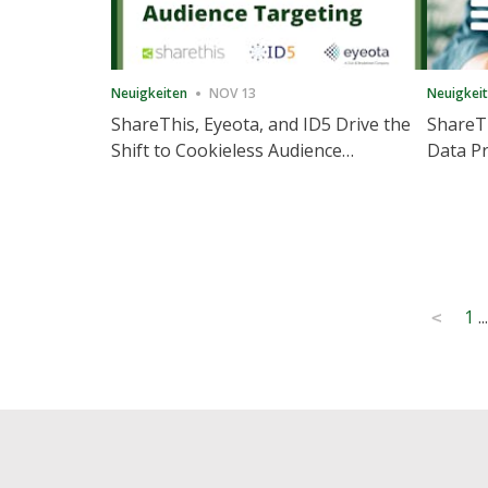
Neuigkeiten
NOV 13
Neuigkei
ShareThis, Eyeota, and ID5 Drive the
ShareTh
Shift to Cookieless Audience
Data Pr
Targeting
Consec
Posts
1
...
<
pagination