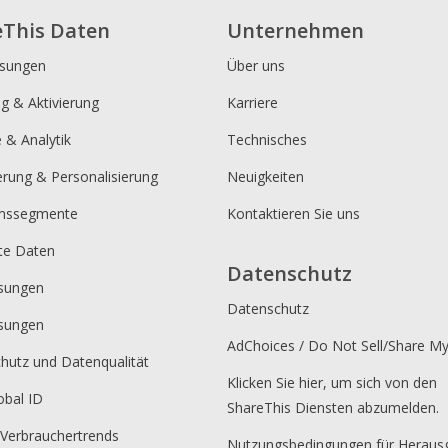
eThis Daten
Unternehmen
ösungen
Über uns
ng & Aktivierung
Karriere
e & Analytik
Technisches
erung & Personalisierung
Neuigkeiten
umssegmente
Kontaktieren Sie uns
rte Daten
Datenschutz
sungen
Datenschutz
sungen
AdChoices / Do Not Sell/Share M
hutz und Datenqualität
Klicken Sie hier, um sich von den
obal ID
ShareThis Diensten abzumelden.
 Verbrauchertrends
Nutzungsbedingungen für Heraus