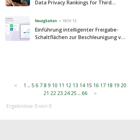
Data Privacy Rankings for Third
Consecutive Quarter
Neuigkeiten
NOV 13
Einführung intelligenter Freigabe-
Schaltflächen zur Beschleunigung von
Freigabe und Website-Engagement
Posts
1
...
5
6
7
8
9
10
11
12
13
14
15
16
17
18
19
20
<
21
22
23
24
25
...
66
pagination
>
Ergebnisse: 0 von 0