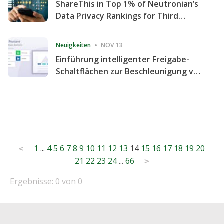
ShareThis in Top 1% of Neutronian’s
Data Privacy Rankings for Third
Consecutive Quarter
Neuigkeiten
NOV 13
Einführung intelligenter Freigabe-
Schaltflächen zur Beschleunigung von
Freigabe und Website-Engagement
Posts
1
...
4
5
6
7
8
9
10
11
12
13
14
15
16
17
18
19
20
<
21
22
23
24
...
66
pagination
>
Ergebnisse: 0 von 0